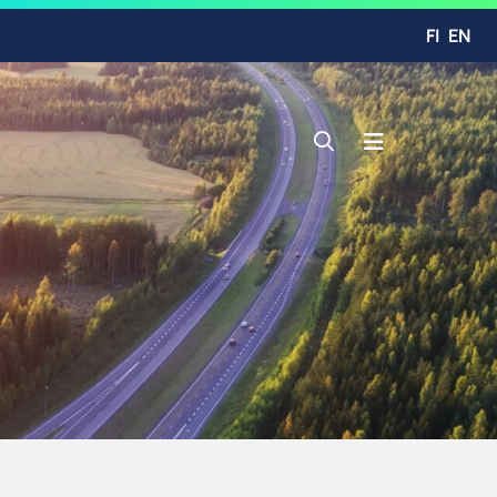
FI
EN
Avaa haku