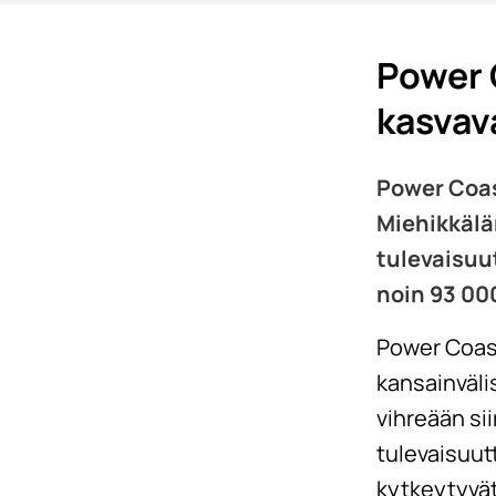
Power 
kasvav
Power Coas
Miehikkälä
tulevaisuu
noin 93 000
Power Coas
kansainväli
vihreään si
tulevaisuutt
kytkeytyvät