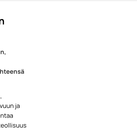
n
n,
yhteensä
,
vuun ja
entaa
 teollisuus