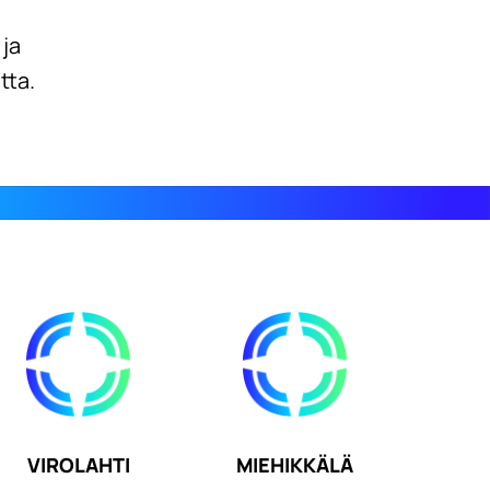
 ja
tta.
VIROLAHTI
MIEHIKKÄLÄ