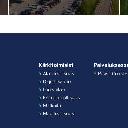
Kärkitoimialat
Palveluksess
Akkuteollisuus
Power Coast -t
Digitalisaatio
Logistiikka
Energiateollisuus
Matkailu
Muu teollisuus