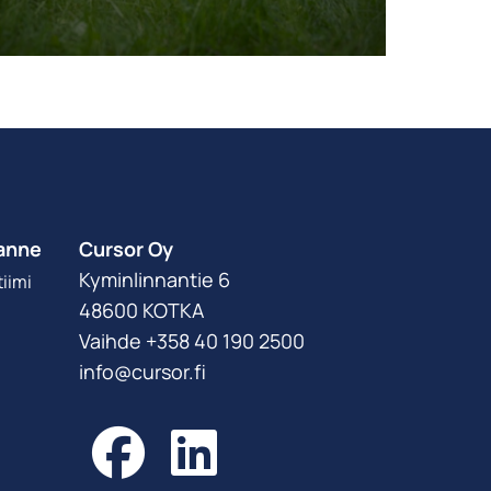
anne
Cursor Oy
Kyminlinnantie 6
iimi
48600 KOTKA
Vaihde +358 40 190 2500
info@cursor.fi
Facebook
LinkedIn