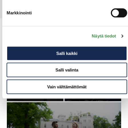
Näin voimme auttaa
Markkinointi
Näytä tiedot
Salli kaikki
LUONTOKESKUS
SAARISTOLOMAKESKUS
HURPPU
VERSSO
Salli valinta
Vain välttämättömät