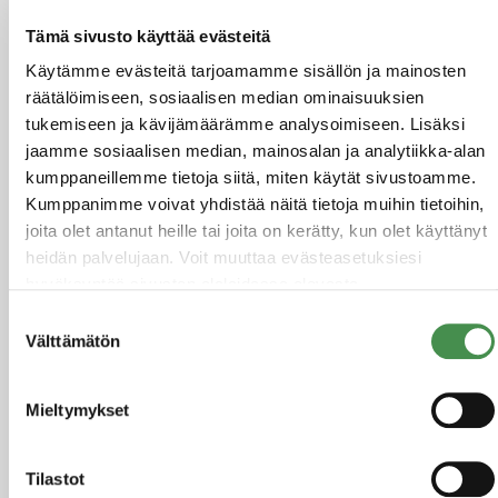
Vahvuutena huikea,
Tämä sivusto käyttää evästeitä
rauhoittava luonto
Käytämme evästeitä tarjoamamme sisällön ja mainosten
räätälöimiseen, sosiaalisen median ominaisuuksien
tukemiseen ja kävijämäärämme analysoimiseen. Lisäksi
Jos sinulla on matkailuun liittyvä yritysidea josta
jaamme sosiaalisen median, mainosalan ja analytiikka-alan
innostut, meillä on sille luonnonläheiset
kumppaneillemme tietoja siitä, miten käytät sivustoamme.
puitteet. Mahdollisuuksia tarjoavat niin meri,
Kumppanimme voivat yhdistää näitä tietoja muihin tietoihin,
metsät, Kymijoki kuin itäisen Suomenlahden
joita olet antanut heille tai joita on kerätty, kun olet käyttänyt
saaret. Erityisesti majoitusliiketoiminta ja
heidän palvelujaan. Voit muuttaa evästeasetuksiesi
palvelutoiminta kaipaavat kipeästi lisää
hyväksyntää sivuston alalaidassa olevasta
Evästeasetukset
linkistä.
palveluntuottajia.
Suostumuksen
Välttämätön
valinta
Tänne on helppo rakentaa uusi matkailun
menestystarina!
Mieltymykset
Tilastot