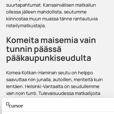
suurtapahtumat. Kansainvälisen matkailun
ollessa jälleen mahdollista, seutumme
kiinnostaa muun muassa tänne rantautuvia
risteilymatkustajia.
Komeita maisemia vain
tunnin päässä
pääkaupunkiseudulta
Komea Kotkan-Haminan seutu on helppo
saavuttaa niin junalla, autoillen, meriteitä kuin
lentäen. Helsinki-Vantaalta on seudullemme
vain noin tunti. Tulevaisuudessa matkailijoita
palvelee myös seudullamme oleva Suomen
uusin lentokenttä Helsinki-East.