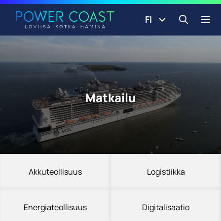
Siirry etusivulle
Siirry sisältöön
FI
Avaa ha
Matkailu
Akkuteollisuus
Logistiikka
Energiateollisuus
Digitalisaatio