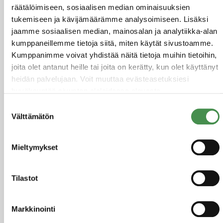
räätälöimiseen, sosiaalisen median ominaisuuksien
tukemiseen ja kävijämäärämme analysoimiseen. Lisäksi
jaamme sosiaalisen median, mainosalan ja analytiikka-alan
kumppaneillemme tietoja siitä, miten käytät sivustoamme.
Kumppanimme voivat yhdistää näitä tietoja muihin tietoihin,
joita olet antanut heille tai joita on kerätty, kun olet käyttänyt
heidän palvelujaan. Voit muuttaa evästeasetuksiesi
hyväksyntää sivuston alalaidassa olevasta
Evästeasetukset
linkistä.
Suostumuksen
Välttämätön
valinta
Mieltymykset
Tilastot
Toimitilat erilaisiin
Markkinointi