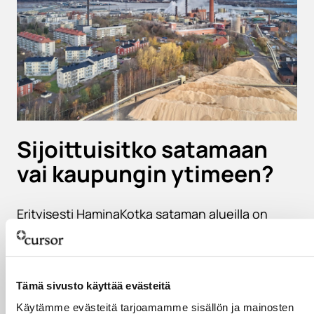
Sijoittuisitko satamaan
vai kaupungin ytimeen?
Erityisesti HaminaKotka sataman alueilla on
varteenotettavia tontteja ja suuria kenttäalueita
teollisuuden tarpeisiin.
Tämä sivusto käyttää evästeitä
Käytämme evästeitä tarjoamamme sisällön ja mainosten
Tutustu vapaisiin teollisuustontteihin täällä