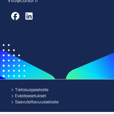
info@cursor.fi
Facebook
LinkedIn
Tietosuojaseloste
Evästeasetukset
Saavutettavuusseloste