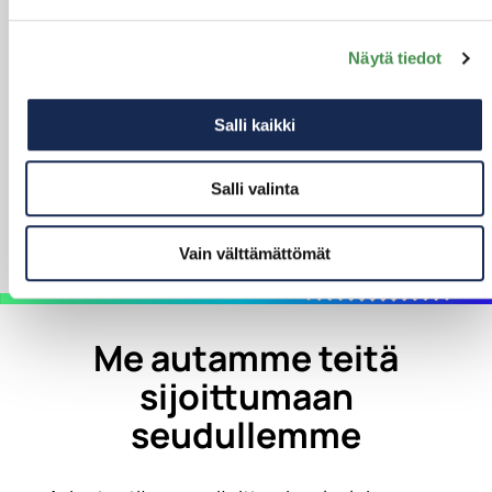
tarpeisiin
Näytä tiedot
Seudullamme on erilaisia toimitiloja eri
kokoisten yritysten tarpeisiin. Vapaat toimitilat
Salli kaikki
löydät toimitilarekisteristämme.
Salli valinta
Tutustu vapaisiin toimitiloihin täällä
Vain välttämättömät
Me autamme teitä
sijoittumaan
seudullemme