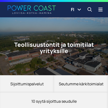
Siirry etusivulle
Siirry sisältöön
FI
Avaa ha
Teollisuustontit ja toimitilat
yrityksille
Sijoittumispalvelut
Seutumme kärkitoimialat
10 syytä sijoittua seudulle