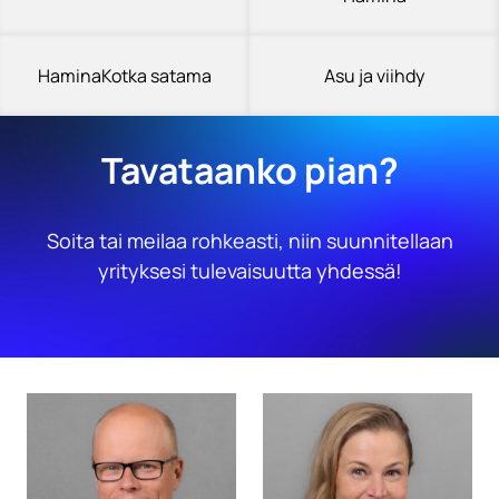
HaminaKotka satama
Asu ja viihdy
Tavataanko pian?
Soita tai meilaa rohkeasti, niin suunnitellaan
yrityksesi tulevaisuutta yhdessä!