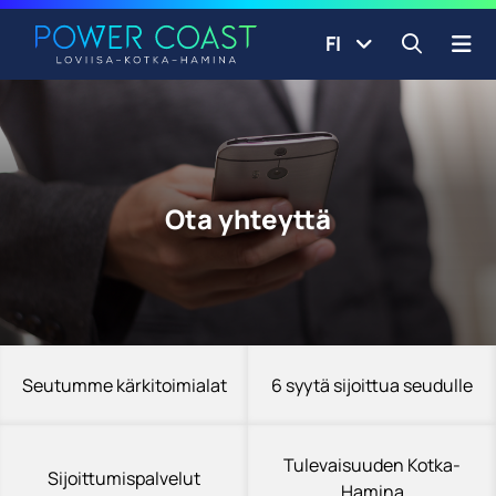
Siirry etusivulle
Siirry sisältöön
FI
Avaa ha
Ota yhteyttä
Seutumme kärkitoimialat
6 syytä sijoittua seudulle
Tulevaisuuden Kotka-
Sijoittumispalvelut
Hamina