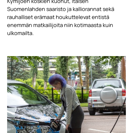
Kymijoen koskien kuohut, itäisen
Suomenlahden saaristo ja kalliorannat sekä
rauhalliset erämaat houkuttelevat entistä
enemmän matkailijoita niin kotimaasta kuin
ulkomailta.