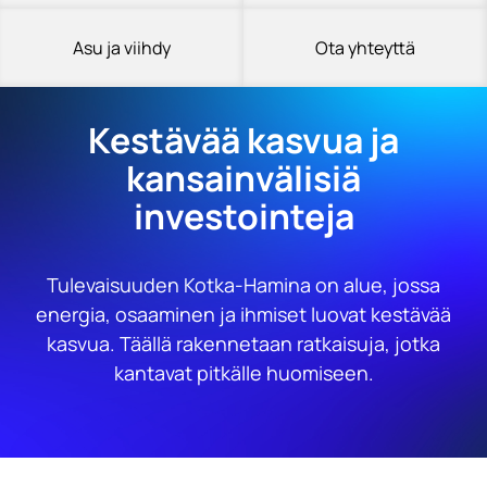
Asu ja viihdy
Ota yhteyttä
Kestävää kasvua ja
kansainvälisiä
investointeja
Tulevaisuuden Kotka-Hamina on alue, jossa
energia, osaaminen ja ihmiset luovat kestävää
kasvua. Täällä rakennetaan ratkaisuja, jotka
kantavat pitkälle huomiseen.