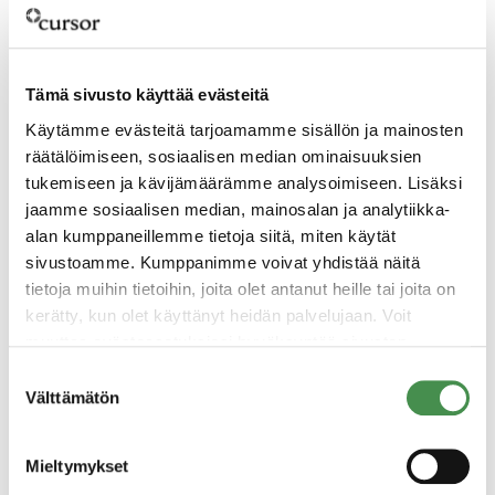
Nopea valokuitu ja 5G
Tämä sivusto käyttää evästeitä
Kotkan-Haminan seudulla on jo
Käytämme evästeitä tarjoamamme sisällön ja mainosten
lähitulevaisuudessa kattava 5G-verkko sekä
räätälöimiseen, sosiaalisen median ominaisuuksien
laaja valokuituverkko. Ne mahdollistavat
tukemiseen ja kävijämäärämme analysoimiseen. Lisäksi
yrityksille, satamalle, teollisuudelle, julkiselle
jaamme sosiaalisen median, mainosalan ja analytiikka-
liikenteelle ja kotitalouksille, huippunopean
alan kumppaneillemme tietoja siitä, miten käytät
tiedonsiirron ja reaaliaikaisen automaation.
sivustoamme. Kumppanimme voivat yhdistää näitä
tietoja muihin tietoihin, joita olet antanut heille tai joita on
kerätty, kun olet käyttänyt heidän palvelujaan. Voit
muuttaa evästeasetuksiesi hyväksyntää sivuston
alalaidassa olevasta
Evästeasetukset
linkistä.
Suostumuksen
Välttämätön
valinta
Mieltymykset