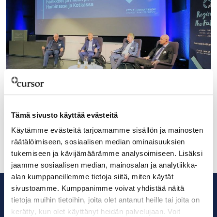
16.6.2021
Akkumateriaalihankkeet kiinnostavat Kotkan-
Tämä sivusto käyttää evästeitä
Haminan seudun yrityksiä
Käytämme evästeitä tarjoamamme sisällön ja mainosten
räätälöimiseen, sosiaalisen median ominaisuuksien
tukemiseen ja kävijämäärämme analysoimiseen. Lisäksi
jaamme sosiaalisen median, mainosalan ja analytiikka-
alan kumppaneillemme tietoja siitä, miten käytät
sivustoamme. Kumppanimme voivat yhdistää näitä
tietoja muihin tietoihin, joita olet antanut heille tai joita on
kerätty, kun olet käyttänyt heidän palvelujaan. Voit