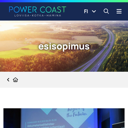
Siirry etusivulle
Siirry sisältöön
FI
Avaa ha
esisopimus
Etusivu