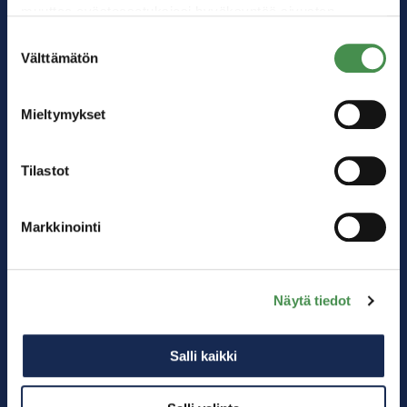
muuttaa evästeasetuksiesi hyväksyntää sivuston
alalaidassa olevasta
Evästeasetukset
linkistä.
Suostumuksen
Välttämätön
valinta
Mieltymykset
Tilastot
Markkinointi
Kärkitoimialat
Akkuteollisuus
Digitalisaatio
Näytä tiedot
Logistiikka
Energiateollisuus
Salli kaikki
Matkailu
Muu teollisuus