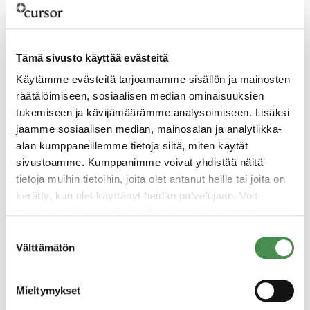
kasvavat
Tämä sivusto käyttää evästeitä
Käytämme evästeitä tarjoamamme sisällön ja mainosten
räätälöimiseen, sosiaalisen median ominaisuuksien
tukemiseen ja kävijämäärämme analysoimiseen. Lisäksi
jaamme sosiaalisen median, mainosalan ja analytiikka-
alan kumppaneillemme tietoja siitä, miten käytät
sivustoamme. Kumppanimme voivat yhdistää näitä
tietoja muihin tietoihin, joita olet antanut heille tai joita on
kerätty, kun olet käyttänyt heidän palvelujaan. Voit
muuttaa evästeasetuksiesi hyväksyntää sivuston
1.7.2025
alalaidassa olevasta
Evästeasetukset
linkistä.
Suostumuksen
Kotkan Keltakalliolle toinen akkuteollisuuden
Välttämätön
valinta
hanke – Grafintec varaa tontin
anodimateriaalitehdasta varten
Mieltymykset