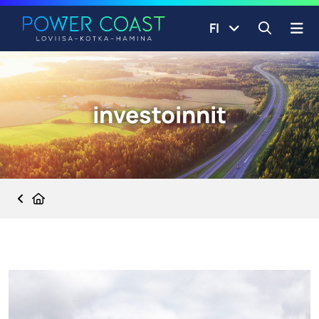
Siirry etusivulle
Siirry sisältöön
FI
Avaa ha
investoinnit
Etusivu