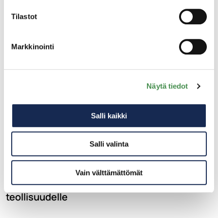
Tilastot
Markkinointi
Näytä tiedot
Salli kaikki
18.6.2025
Salli valinta
Kotkaan suunnitteilla Euroopan
mittakaavassa merkittävä e-metaanilaitos –
Vain välttämättömät
uusiutuvaa polttoainetta meriliikenteelle ja
teollisuudelle