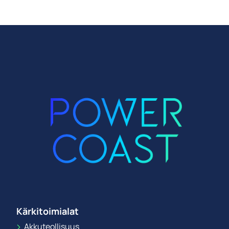
Kärkitoimialat
Akkuteollisuus