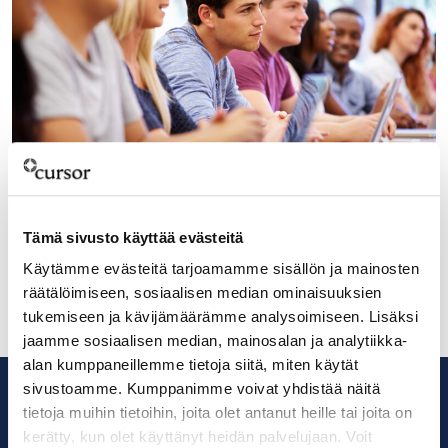
25.3.2024
Monipuolinen koulutuspaletti kirittää
Tämä sivusto käyttää evästeitä
akkuklusteria
Käytämme evästeitä tarjoamamme sisällön ja mainosten
räätälöimiseen, sosiaalisen median ominaisuuksien
tukemiseen ja kävijämäärämme analysoimiseen. Lisäksi
jaamme sosiaalisen median, mainosalan ja analytiikka-
alan kumppaneillemme tietoja siitä, miten käytät
sivustoamme. Kumppanimme voivat yhdistää näitä
tietoja muihin tietoihin, joita olet antanut heille tai joita on
kerätty, kun olet käyttänyt heidän palvelujaan. Voit