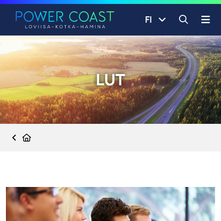
Siirry etusivulle
Siirry sisältöön
FI
Avaa ha
LUT
Etusivu