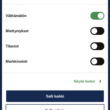
muuttaa evästeasetuksiesi hyväksyntää sivuston
alalaidassa olevasta
Evästeasetukset
linkistä.
Suostumuksen
Välttämätön
valinta
Mieltymykset
Tilastot
Markkinointi
Kärkitoimialat
Akkuteollisuus
Digitalisaatio
Näytä tiedot
Logistiikka
Energiateollisuus
Salli kaikki
Matkailu
Muu teollisuus