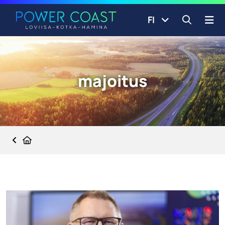
Siirry etusivulle
Siirry sisältöön
FI
Avaa ha
majoitus
Etusivu