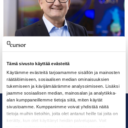
3.4.2024
Blogi: Älä anna menestyksen yllättää
Tämä sivusto käyttää evästeitä
Käytämme evästeitä tarjoamamme sisällön ja mainosten
räätälöimiseen, sosiaalisen median ominaisuuksien
tukemiseen ja kävijämäärämme analysoimiseen. Lisäksi
jaamme sosiaalisen median, mainosalan ja analytiikka-
alan kumppaneillemme tietoja siitä, miten käytät
sivustoamme. Kumppanimme voivat yhdistää näitä
tietoja muihin tietoihin, joita olet antanut heille tai joita on
kerätty, kun olet käyttänyt heidän palvelujaan. Voit
muuttaa evästeasetuksiesi hyväksyntää sivuston