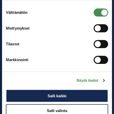
alalaidassa olevasta
Evästeasetukset
linkistä.
Suostumuksen
Välttämätön
valinta
Mieltymykset
Tilastot
Markkinointi
Kärkitoimialat
Akkuteollisuus
Digitalisaatio
Näytä tiedot
Logistiikka
Energiateollisuus
Salli kaikki
Matkailu
Muu teollisuus
Salli valinta