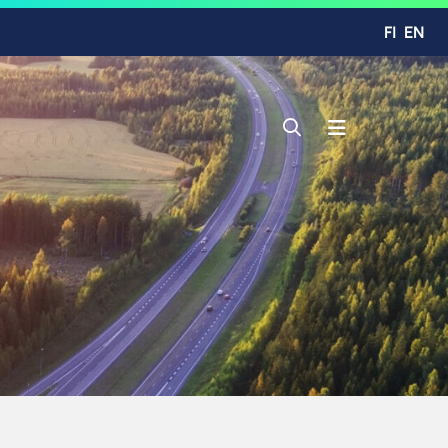
FI
EN
Avaa haku