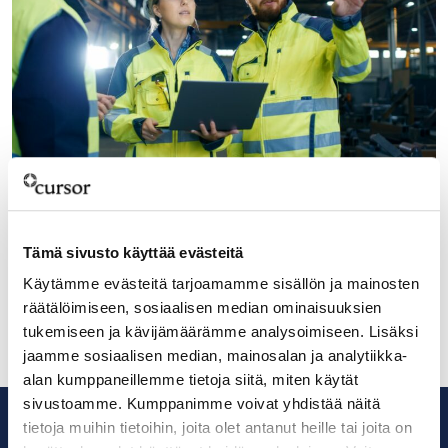
26.2.2025
Nyt mukaan suurinvestointeihin –
urakoitsijarekisteri laajennettuna Cursorin
Tämä sivusto käyttää evästeitä
sivuilla
Käytämme evästeitä tarjoamamme sisällön ja mainosten
räätälöimiseen, sosiaalisen median ominaisuuksien
tukemiseen ja kävijämäärämme analysoimiseen. Lisäksi
jaamme sosiaalisen median, mainosalan ja analytiikka-
alan kumppaneillemme tietoja siitä, miten käytät
sivustoamme. Kumppanimme voivat yhdistää näitä
tietoja muihin tietoihin, joita olet antanut heille tai joita on