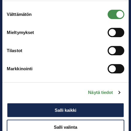
alalaidassa olevasta
Evästeasetukset
linkistä.
Suostumuksen
Välttämätön
valinta
Mieltymykset
Tilastot
Markkinointi
Kärkitoimialat
Akkuteollisuus
Digitalisaatio
Näytä tiedot
Logistiikka
Energiateollisuus
Salli kaikki
Matkailu
Muu teollisuus
Salli valinta