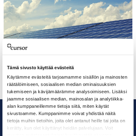
20.2.2024
Aurinkovoimapuisto suunnitteilla Loviisaan
Tämä sivusto käyttää evästeitä
Käytämme evästeitä tarjoamamme sisällön ja mainosten
räätälöimiseen, sosiaalisen median ominaisuuksien
tukemiseen ja kävijämäärämme analysoimiseen. Lisäksi
jaamme sosiaalisen median, mainosalan ja analytiikka-
alan kumppaneillemme tietoja siitä, miten käytät
sivustoamme. Kumppanimme voivat yhdistää näitä
tietoja muihin tietoihin, joita olet antanut heille tai joita on
kerätty, kun olet käyttänyt heidän palvelujaan. Voit
muuttaa evästeasetuksiesi hyväksyntää sivuston