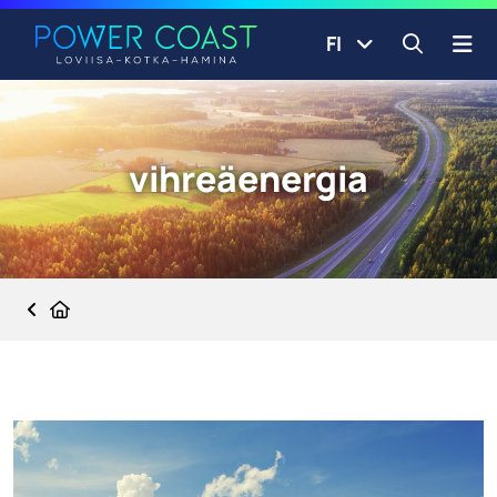
Siirry etusivulle
Siirry sisältöön
FI
Avaa ha
vihreäenergia
Etusivu