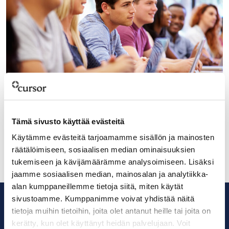
25.3.2024
Monipuolinen koulutuspaletti kirittää
Tämä sivusto käyttää evästeitä
akkuklusteria
Käytämme evästeitä tarjoamamme sisällön ja mainosten
räätälöimiseen, sosiaalisen median ominaisuuksien
tukemiseen ja kävijämäärämme analysoimiseen. Lisäksi
jaamme sosiaalisen median, mainosalan ja analytiikka-
alan kumppaneillemme tietoja siitä, miten käytät
sivustoamme. Kumppanimme voivat yhdistää näitä
tietoja muihin tietoihin, joita olet antanut heille tai joita on
kerätty, kun olet käyttänyt heidän palvelujaan. Voit