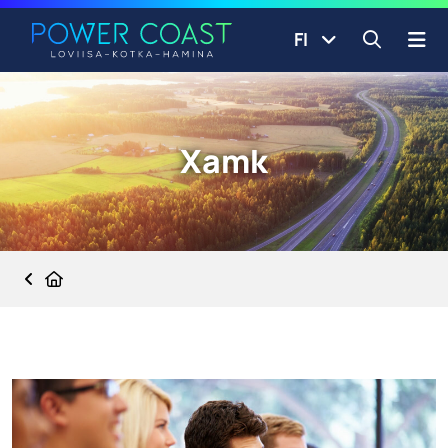
Siirry etusivulle
Siirry sisältöön
FI
Avaa ha
Xamk
Etusivu