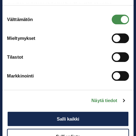
muuttaa evästeasetuksiesi hyväksyntää sivuston
alalaidassa olevasta
Evästeasetukset
linkistä.
Suostumuksen
Välttämätön
valinta
Mieltymykset
Tilastot
Markkinointi
Kärkitoimialat
Akkuteollisuus
Digitalisaatio
Näytä tiedot
Logistiikka
Energiateollisuus
Salli kaikki
Matkailu
Muu teollisuus