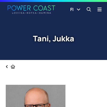
Siirry etusivulle
Siirry sisältöön
FI
Avaa ha
Tani, Jukka
Etusivu