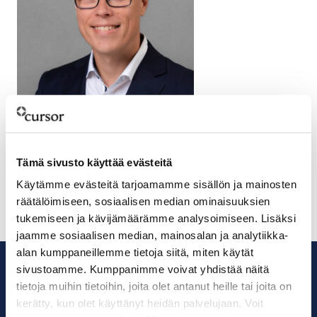
Jukka Tani
Director, Invest In
Tämä sivusto käyttää evästeitä
+358505754047
jukka.tani@cursor.fi
Käytämme evästeitä tarjoamamme sisällön ja mainosten
LinkedIn
räätälöimiseen, sosiaalisen median ominaisuuksien
tukemiseen ja kävijämäärämme analysoimiseen. Lisäksi
jaamme sosiaalisen median, mainosalan ja analytiikka-
alan kumppaneillemme tietoja siitä, miten käytät
sivustoamme. Kumppanimme voivat yhdistää näitä
tietoja muihin tietoihin, joita olet antanut heille tai joita on
kerätty, kun olet käyttänyt heidän palvelujaan. Voit