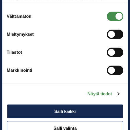
muuttaa evästeasetuksiesi hyväksyntää sivuston
alalaidassa olevasta
Evästeasetukset
linkistä.
Suostumuksen
Välttämätön
valinta
Mieltymykset
Tilastot
Markkinointi
Kärkitoimialat
Akkuteollisuus
Digitalisaatio
Näytä tiedot
Logistiikka
Energiateollisuus
Salli kaikki
Matkailu
Muu teollisuus
Salli valinta