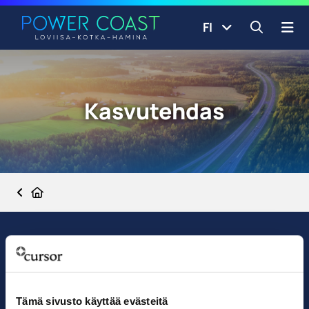
Siirry etusivulle
Siirry sisältöön
FI
Avaa ha
Kasvutehdas
Etusivu
Tämä sivusto käyttää evästeitä