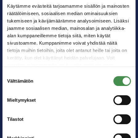
Käytämme evästeitä tarjoamamme sisällön ja mainosten
räätälöimiseen, sosiaalisen median ominaisuuksien
tukemiseen ja kävijämäärämme analysoimiseen. Lisäksi
jaamme sosiaalisen median, mainosalan ja analytiikka-
alan kumppaneillemme tietoja siitä, miten käytät
sivustoamme. Kumppanimme voivat yhdistää näitä
tietoja muihin tietoihin, joita olet antanut heille tai joita on
kerätty, kun olet käyttänyt heidän palvelujaan. Voit
muuttaa evästeasetuksiesi hyväksyntää sivuston
Kärkitoimialat
alalaidassa olevasta
Evästeasetukset
linkistä.
Suostumuksen
Akkuteollisuus
Välttämätön
valinta
Digitalisaatio
Logistiikka
Mieltymykset
Energiateollisuus
Matkailu
Tilastot
Muu teollisuus