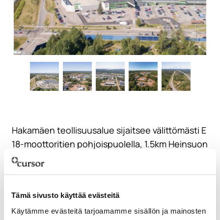
Hakamäen teollisuusalue sijaitsee välittömästi E
18-moottoritien pohjoispuolella, 1.5km Heinsuon
liittymästä itään ja 1km Mussalontien liittymästä
länteen. Alue on kaavoitettu ympäristöä
haittaamatonta teollisuutta varten. Alueelta
Tämä sivusto käyttää evästeitä
löytyy pienteollisuustonttien lisäksi tontteja
Käytämme evästeitä tarjoamamme sisällön ja mainosten
kaupan toiminnoille.