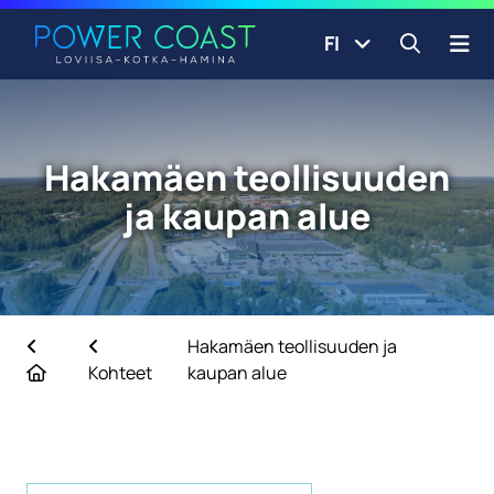
Siirry etusivulle
Siirry sisältöön
FI
Avaa ha
Hakamäen teollisuuden
ja kaupan alue
Hakamäen teollisuuden ja
Etusivu
Kohteet
kaupan alue