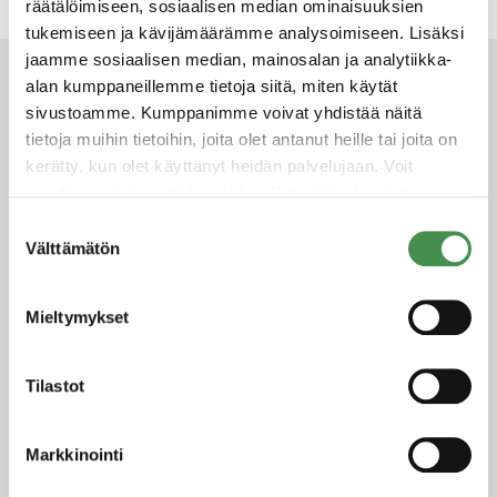
räätälöimiseen, sosiaalisen median ominaisuuksien
tukemiseen ja kävijämäärämme analysoimiseen. Lisäksi
jaamme sosiaalisen median, mainosalan ja analytiikka-
alan kumppaneillemme tietoja siitä, miten käytät
sivustoamme. Kumppanimme voivat yhdistää näitä
tietoja muihin tietoihin, joita olet antanut heille tai joita on
kerätty, kun olet käyttänyt heidän palvelujaan. Voit
muuttaa evästeasetuksiesi hyväksyntää sivuston
alalaidassa olevasta
Evästeasetukset
linkistä.
Suostumuksen
Välttämätön
valinta
Mieltymykset
Tilastot
Markkinointi