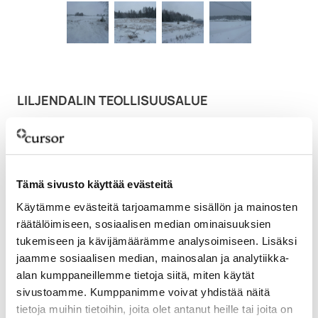
LILJENDALIN TEOLLISUUSALUE
Pienteollisuustontteja Liljendalin teollisessa
2
keskustassa 6-tien varrella. Kooltaan 6000 m
–
3 ha.
Tämä sivusto käyttää evästeitä
Osittain kaavoitettu kaavamerkinnällä T
Käytämme evästeitä tarjoamamme sisällön ja mainosten
(teollisuus- ja varastorakennusten korttelialue),
räätälöimiseen, sosiaalisen median ominaisuuksien
osittain kaavoitus vireillä.
tukemiseen ja kävijämäärämme analysoimiseen. Lisäksi
Alueella vahvaa pakkausteollisuusosaamista
jaamme sosiaalisen median, mainosalan ja analytiikka-
(Teampac, Signode, Topcore) sekä
alan kumppaneillemme tietoja siitä, miten käytät
metsäsahojen valmistaja Mecanil Oy.
sivustoamme. Kumppanimme voivat yhdistää näitä
Alueinfra valmiina.
tietoja muihin tietoihin, joita olet antanut heille tai joita on