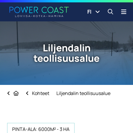
Siirry etusivulle
Siirry sisältöön
FI
Avaa ha
Liljendalin
teollisuusalue
Etusivu
Kohteet
Liljendalin teollisuusalue
PINTA-ALA: 6000M² - 3 HA