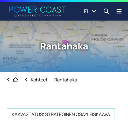
Siirry etusivulle
Siirry sisältöön
FI
Avaa ha
Rantahaka
Etusivu
Kohteet
Rantahaka
KAAVASTATUS: STRATEGINEN OSAYLEISKAAVA