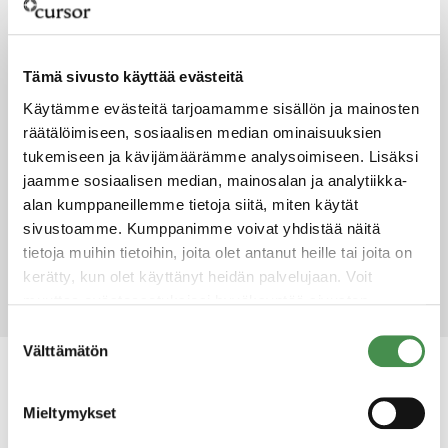
Tämä sivusto käyttää evästeitä
Käytämme evästeitä tarjoamamme sisällön ja mainosten
räätälöimiseen, sosiaalisen median ominaisuuksien
tukemiseen ja kävijämäärämme analysoimiseen. Lisäksi
jaamme sosiaalisen median, mainosalan ja analytiikka-
alan kumppaneillemme tietoja siitä, miten käytät
sivustoamme. Kumppanimme voivat yhdistää näitä
tietoja muihin tietoihin, joita olet antanut heille tai joita on
kerätty, kun olet käyttänyt heidän palvelujaan. Voit
muuttaa evästeasetuksiesi hyväksyntää sivuston
alalaidassa olevasta
Evästeasetukset
linkistä.
Suostumuksen
Välttämätön
valinta
Contact information
Mieltymykset