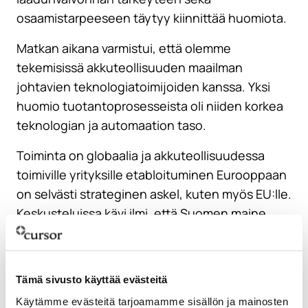
osaamistarpeeseen täytyy kiinnittää huomiota.
Matkan aikana varmistui, että olemme
tekemisissä akkuteollisuuden maailman
johtavien teknologiatoimijoiden kanssa. Yksi
huomio tuotantoprosesseista oli niiden korkea
teknologian ja automaation taso.
Toiminta on globaalia ja akkuteollisuudessa
toimiville yrityksille etabloituminen Eurooppaan
on selvästi strateginen askel, kuten myös EU:lle.
Keskusteluissa kävi ilmi, että Suomen maine
investointiystävällisenä maana on kärsinyt viime
vuosien lupaprosesseihin liittyvien ongelmien
takia. Samalla arvostetaan mm. osaamista sekä
Tämä sivusto käyttää evästeitä
logistiikkaan liittyviä mahdollisuuksia.
Käytämme evästeitä tarjoamamme sisällön ja mainosten