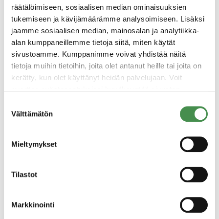
Kustannustasoa verrattuna kilpailijamaihin
räätälöimiseen, sosiaalisen median ominaisuuksien
pidettiin haasteellisena.
tukemiseen ja kävijämäärämme analysoimiseen. Lisäksi
jaamme sosiaalisen median, mainosalan ja analytiikka-
Matkan aikana tapasimme yhtiöiden korkeaa
alan kumppaneillemme tietoja siitä, miten käytät
johtoa, mikä osoittaa heidän arvostaneen
sivustoamme. Kumppanimme voivat yhdistää näitä
vierailuamme. Delegaation jäsenet loivat
tietoja muihin tietoihin, joita olet antanut heille tai joita on
yhteydet yhtiöiden vastuuhenkilöihin dialogin
kerätty, kun olet käyttänyt heidän palvelujaan. Voit
muuttaa evästeasetuksiesi hyväksyntää sivuston
jatkamiseksi. Saatujen signaalien perusteella
alalaidassa olevasta
Evästeasetukset
linkistä.
alueemme hankkeet etenevät konkreettisella
Suostumuksen
Välttämätön
valinta
tasolla. Kilpailu investoinnista on kovaa, ja
määrätietoinen työ hankkeiden kotiuttamiseksi
Mieltymykset
jatkuu monella rintamalla. Kotkan-Haminan
seudulla on keskeinen rooli Suomen
akkuklusterin rakentamisessa.
Tilastot
Markkinointi