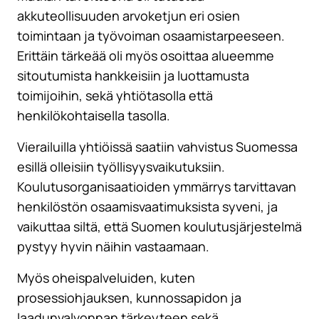
akkuteollisuuden arvoketjun eri osien
toimintaan ja työvoiman osaamistarpeeseen.
Erittäin tärkeää oli myös osoittaa alueemme
sitoutumista hankkeisiin ja luottamusta
toimijoihin, sekä yhtiötasolla että
henkilökohtaisella tasolla.
Vierailuilla yhtiöissä saatiin vahvistus Suomessa
esillä olleisiin työllisyysvaikutuksiin.
Koulutusorganisaatioiden ymmärrys tarvittavan
henkilöstön osaamisvaatimuksista syveni, ja
vaikuttaa siltä, että Suomen koulutusjärjestelmä
pystyy hyvin näihin vastaamaan.
Myös oheispalveluiden, kuten
prosessiohjauksen, kunnossapidon ja
laadunvalvonnan tärkeyteen sekä