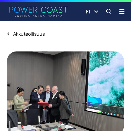
Siirry etusivulle
Siirry sisältöön
FI
Avaa ha
Akkuteollisuus