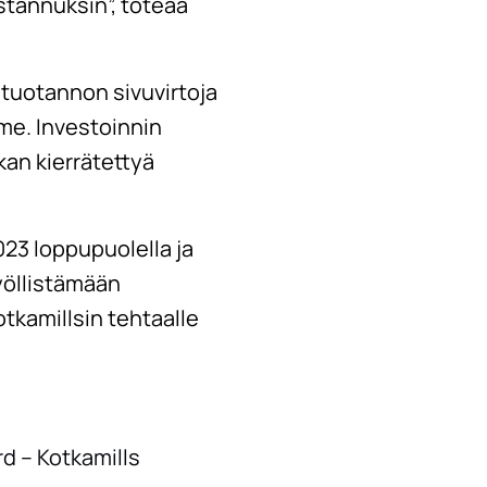
stannuksin”, toteaa
 tuotannon sivuvirtoja
me. Investoinnin
an kierrätettyä
23 loppupuolella ja
työllistämään
tkamillsin tehtaalle
rd – Kotkamills