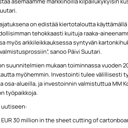
istaa asemaamme markkinoilla kilpailukykyisin ku
uutari.
ajatuksena on edistää kiertotaloutta käyttämällä
ollisimman tehokkaasti kuituja raaka-aineenam
a myös arkkileikkauksessa syntyvän kartonkihuk
valmistusprossiin”, sanoo Päivi Suutari.
on suunnitelmien mukaan toiminnassa vuoden 20
autta myöhemmin. Investointi tulee välillisesti 
 osa-alueilla, ja investoinnin valmistuttua MM Ko
n työpaikkoja.
n uutiseen:
EUR 30 million in the sheet cutting of cartonboa