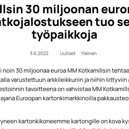
lsin 30 miljoonan euron
atkojalostukseen tuo se
työpaikkoja
3.6.2022
Uutiset
Yleinen
i noin 30 miljoonaa euroa MM Kotkamillsin tehtaa
la varustettuun arkkileikkuriin ja niihin liittyvii
vestoinnin tavoitteena on vahvistaa MM Kotkamil
ttajana Euroopan kartonkimarkkinoilla pakkausteo
yneen kartonkikoneemme kartongille on kova kys