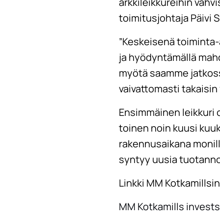
arkkileikkureihin vahv
toimitusjohtaja Päivi S
”Keskeisenä toiminta-
ja hyödyntämällä mahd
myötä saamme jatkoss
vaivattomasti takaisin 
Ensimmäinen leikkuri 
toinen noin kuusi kuuk
rakennusaikana monilla
syntyy uusia tuotanno
Linkki MM Kotkamillsi
MM Kotkamills invests 