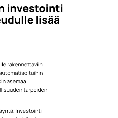
 investointi
udulle lisää
lle rakennettaviin
n automatisoituihin
lsin asemaa
llisuuden tarpeiden
yntä. Investointi