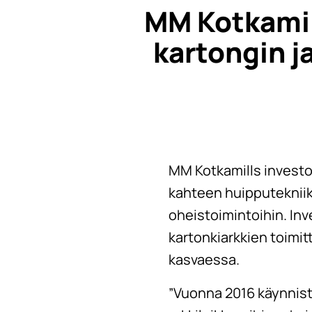
MM Kotkamil
kartongin j
MM Kotkamills investo
kahteen huipputekniikal
oheistoimintoihin. In
kartonkiarkkien toimi
kasvaessa.
”Vuonna 2016 käynnist