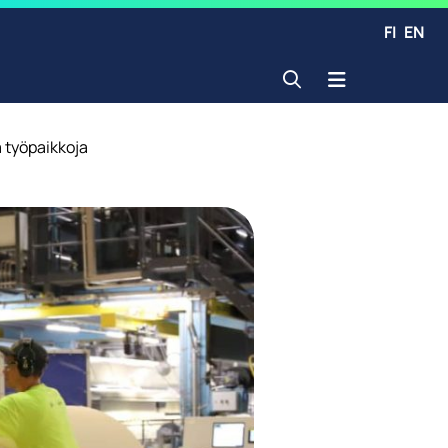
FI
EN
Avaa haku
ä työpaikkoja