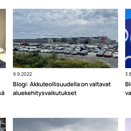
9.9.2022
3.
Blogi: Akkuteollisuudella on valtavat
Bl
sä
aluekehitysvaikutukset
va