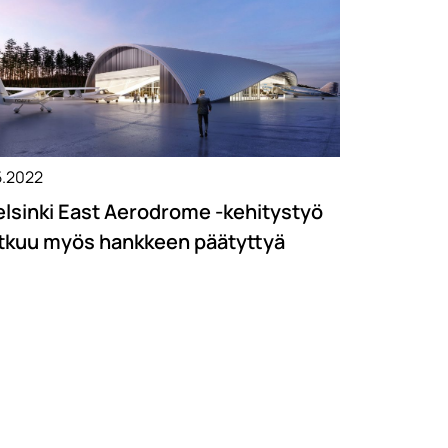
5.2022
lsinki East Aerodrome -kehitystyö
atkuu myös hankkeen päätyttyä
»