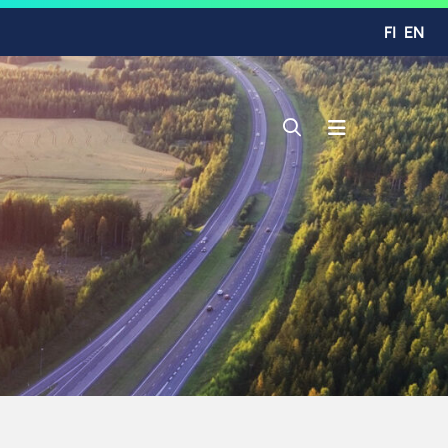
FI
EN
Avaa haku