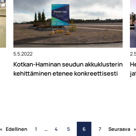
5.5.2022
2.
Kotkan-Haminan seudun akkuklusterin
He
kehittäminen etenee konkreettisesti
j
«
Edellinen
1
…
4
5
6
7
Seuraava