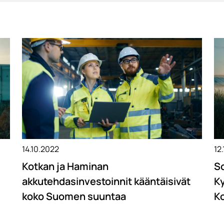
14.10.2022
12
Kotkan ja Haminan
So
akkutehdasinvestoinnit kääntäisivät
Ky
koko Suomen suuntaa
Ko