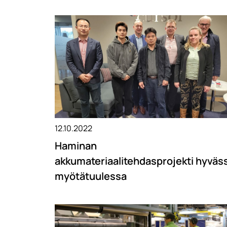
12.10.2022
Haminan
akkumateriaalitehdasprojekti hyväs
myötätuulessa