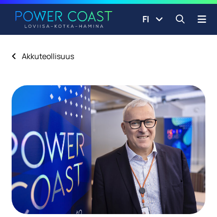
Siirry etusivulle
Siirry sisältöön
FI
Avaa ha
Akkuteollisuus