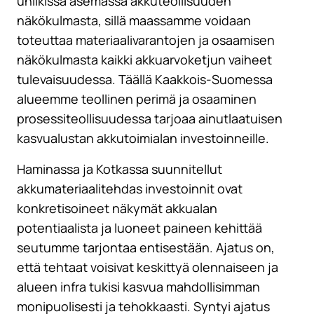
uniikissa asemassa akkuteollisuuden
näkökulmasta, sillä maassamme voidaan
toteuttaa materiaalivarantojen ja osaamisen
näkökulmasta kaikki akkuarvoketjun vaiheet
tulevaisuudessa. Täällä Kaakkois-Suomessa
alueemme teollinen perimä ja osaaminen
prosessiteollisuudessa tarjoaa ainutlaatuisen
kasvualustan akkutoimialan investoinneille.
Haminassa ja Kotkassa suunnitellut
akkumateriaalitehdas investoinnit ovat
konkretisoineet näkymät akkualan
potentiaalista ja luoneet paineen kehittää
seutumme tarjontaa entisestään. Ajatus on,
että tehtaat voisivat keskittyä olennaiseen ja
alueen infra tukisi kasvua mahdollisimman
monipuolisesti ja tehokkaasti. Syntyi ajatus