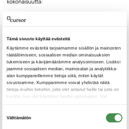
kokonaisuutta:
Työvoima
. Akkuarvoketjun toimijat
tarvitsevat henkilöstöltä uudenlaista
osaamista. Määrällisesti tarvitaan nopealla
aikataululla paljon uusia tekijöitä. Osa
Tämä sivusto käyttää evästeitä
uudesta henkilöstöstä on kansainvälistä.
Käytämme evästeitä tarjoamamme sisällön ja mainosten
Pehmeät arvot
. Työvoiman tarpeesta
räätälöimiseen, sosiaalisen median ominaisuuksien
tukemiseen ja kävijämäärämme analysoimiseen. Lisäksi
seuraa, että Kotkan-Haminan seudun tulee
jaamme sosiaalisen median, mainosalan ja analytiikka-
näkyä houkuttelevana seutuna asua ja
alan kumppaneillemme tietoja siitä, miten käytät
alueella tuleekin toteuttaa
sivustoamme. Kumppanimme voivat yhdistää näitä
houkuttelevuutta ja muuttoa tukevia
tietoja muihin tietoihin, joita olet antanut heille tai joita on
toimenpiteitä.
kerätty, kun olet käyttänyt heidän palvelujaan. Voit
Teollisuuspuisto
. Kansainvälisillä
muuttaa evästeasetuksiesi hyväksyntää sivuston
alalaidassa olevasta
Evästeasetukset
linkistä.
akkuarvoketjun toimijoilla on tarve saada
Suostumuksen
Välttämätön
tuotantolaitoksen käynnistämiseen ja
valinta
operointiin tarvittavat palvelut yhden