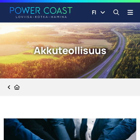
Siirry etusivulle
Siirry sisältöön
FI
Avaa ha
Akkuteollisuus
Etusivu