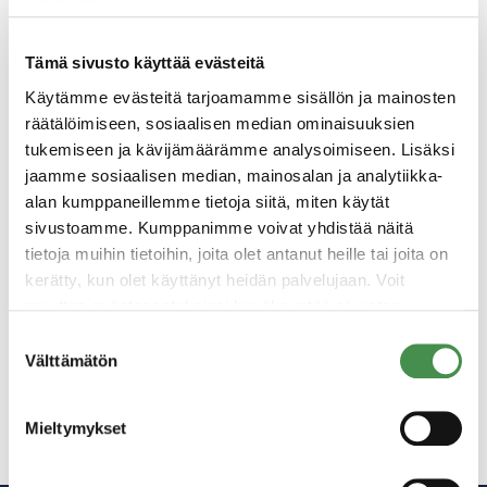
Tämä sivusto käyttää evästeitä
Käytämme evästeitä tarjoamamme sisällön ja mainosten
räätälöimiseen, sosiaalisen median ominaisuuksien
8.11.2021
tukemiseen ja kävijämäärämme analysoimiseen. Lisäksi
Suomen asema akkuklusterimarkkinoilla
jaamme sosiaalisen median, mainosalan ja analytiikka-
vahvistuu - Kotkan tehtaalle kansainvälinen
alan kumppaneillemme tietoja siitä, miten käytät
sivustoamme. Kumppanimme voivat yhdistää näitä
kumppani
tietoja muihin tietoihin, joita olet antanut heille tai joita on
kerätty, kun olet käyttänyt heidän palvelujaan. Voit
muuttaa evästeasetuksiesi hyväksyntää sivuston
alalaidassa olevasta
Evästeasetukset
linkistä.
Suostumuksen
Välttämätön
valinta
«
1
…
4
5
6
Mieltymykset