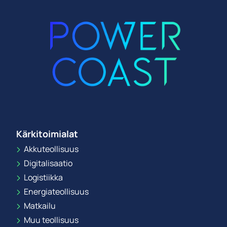
Kärkitoimialat
Akkuteollisuus
Digitalisaatio
Logistiikka
Energiateollisuus
Matkailu
Muu teollisuus