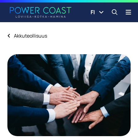
Siirry etusivulle
Siirry sisältöön
FI
Avaa ha
Akkuteollisuus