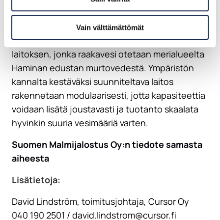
tarvetta Haminan Vesi rakennuttaa hankkeen
yhteydessä Suomessa ainutlaatuisen hyvin
Vain välttämättömät
korkeatasoista prosessivettä tuottavan
laitoksen, jonka raakavesi otetaan merialueelta
Haminan edustan murtovedestä. Ympäristön
kannalta kestäväksi suunniteltava laitos
rakennetaan modulaarisesti, jotta kapasiteettia
voidaan lisätä joustavasti ja tuotanto skaalata
hyvinkin suuria vesimääriä varten.
Suomen Malmijalostus Oy:n tiedote samasta
aiheesta
Lisätietoja:
David Lindström, toimitusjohtaja, Cursor Oy
040 190 2501 / david.lindstrom@cursor.fi