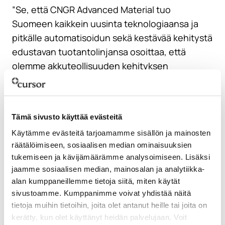
”Se, että CNGR Advanced Material tuo
Suomeen kaikkein uusinta teknologiaansa ja
pitkälle automatisoidun sekä kestävää kehitystä
edustavan tuotantolinjansa osoittaa, että
olemme akkuteollisuuden kehityksen
kärkimaita. Suomen akkustrategia tuottaa
tulosta ja vahvistaa Suomi brändiä
akkuteollisuuden maana”, toteaa
Tämä sivusto käyttää evästeitä
elinkeinoministeri Mika Lintilä.
Käytämme evästeitä tarjoamamme sisällön ja mainosten
räätälöimiseen, sosiaalisen median ominaisuuksien
Kotkan-Haminan seudun
tukemiseen ja kävijämäärämme analysoimiseen. Lisäksi
akkuklusteria kehitetään Power
jaamme sosiaalisen median, mainosalan ja analytiikka-
alan kumppaneillemme tietoja siitä, miten käytät
Coast -konseptia hyödyntäen
sivustoamme. Kumppanimme voivat yhdistää näitä
tietoja muihin tietoihin, joita olet antanut heille tai joita on
Marraskuussa julkistettiin, että Kotkaan
kerätty, kun olet käyttänyt heidän palvelujaan. Voit
suunnitellun akkumateriaalitehtaan Suomen