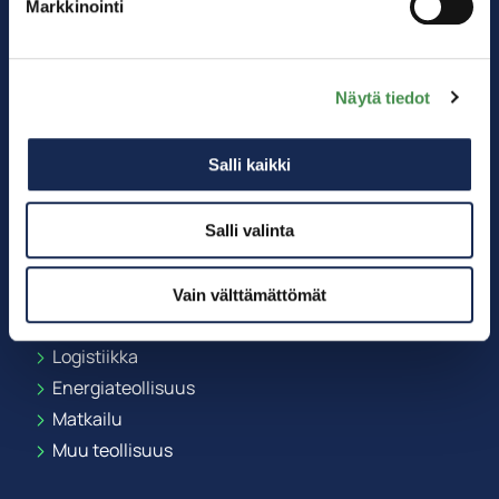
Markkinointi
Näytä tiedot
Salli kaikki
Salli valinta
Kärkitoimialat
Akkuteollisuus
Vain välttämättömät
Digitalisaatio
Logistiikka
Energiateollisuus
Matkailu
Muu teollisuus