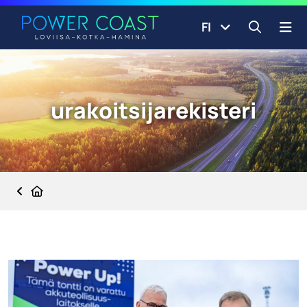
Siirry etusivulle
Siirry sisältöön
FI
Avaa ha
urakoitsijarekisteri
Etusivu