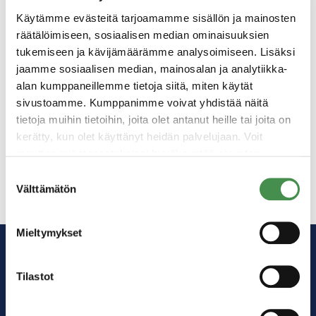
Käytämme evästeitä tarjoamamme sisällön ja mainosten
räätälöimiseen, sosiaalisen median ominaisuuksien
tukemiseen ja kävijämäärämme analysoimiseen. Lisäksi
jaamme sosiaalisen median, mainosalan ja analytiikka-
alan kumppaneillemme tietoja siitä, miten käytät
sivustoamme. Kumppanimme voivat yhdistää näitä
28.1.2023
tietoja muihin tietoihin, joita olet antanut heille tai joita on
Kotkan ja Haminan akkumateriaalitehtaiden
kerätty, kun olet käyttänyt heidän palvelujaan. Voit
urakoitsijarekisteri on avattu
muuttaa evästeasetuksiesi hyväksyntää sivuston
alalaidassa olevasta
Evästeasetukset
linkistä.
Suostumuksen
Välttämätön
valinta
Mieltymykset
Tilastot