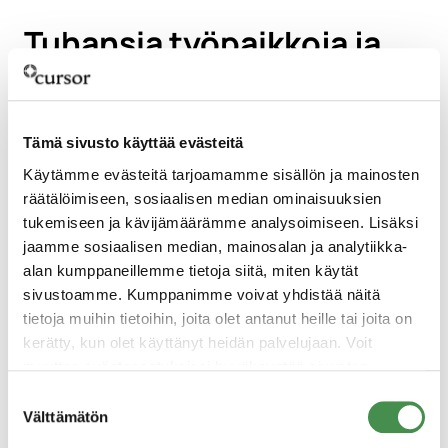
Tuhansia työpaikkoja ja
merkittäviä verotuloja
Pelkästään Kotkan ja Haminan miljardin euron
Tämä sivusto käyttää evästeitä
akkutehdasinvestoinnit työllistäisivät
Käytämme evästeitä tarjoamamme sisällön ja mainosten
rakennusaikana peräti 9100 henkilötyövuoden
räätälöimiseen, sosiaalisen median ominaisuuksien
tukemiseen ja kävijämäärämme analysoimiseen. Lisäksi
verran. Toimiessaan tehtaat työllistäisivät
jaamme sosiaalisen median, mainosalan ja analytiikka-
vuosittain 630 henkilöä ja kasvattaisivat
alan kumppaneillemme tietoja siitä, miten käytät
Suomen kansantuotetta lähes puolella
sivustoamme. Kumppanimme voivat yhdistää näitä
miljardilla eurolla.
(Lähde)
Näiden lisäksi on
tietoja muihin tietoihin, joita olet antanut heille tai joita on
muitakin hankkeita käynnissä, kuten Stora
kerätty, kun olet käyttänyt heidän palvelujaan. Voit
Enson puupohjaisen anodimateriaalin
muuttaa evästeasetuksiesi hyväksyntää sivuston
alalaidassa olevasta
Evästeasetukset
linkistä.
kehittäminen.
Suostumuksen
Välttämätön
valinta