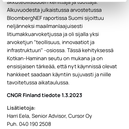
akkuteollisuuden kehittäjä ja tuottaja.
Alkuvuodesta julkaistussa arvostetussa
BloombergNEF raportissa Suomi sijoittuu
neljänneksi maailmanlaajuisesti
litiumakkuarvoketjussa ja oli sijalla yksi
arvoketjun ”teollisuus, innovaatiot ja
infrastruktuuri” -osiossa. Tässä kehityksessä
Kotkan-Haminan seutu on mukana ja on
ensisijaisen tärkeää, että nyt käynnissä olevat
hankkeet saadaan käyntiin sujuvasti ja niille
tavoitetussa aikataulussa.
CNGR Finland tiedote 1.3.2023
Lisätietoja:
Harri Eela, Senior Advisor, Cursor Oy
Puh. 040 190 2508