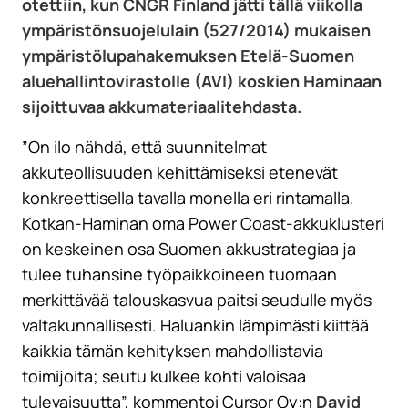
otettiin, kun CNGR Finland jätti tällä viikolla
ympäristönsuojelulain (527/2014) mukaisen
ympäristölupahakemuksen Etelä-Suomen
aluehallintovirastolle (AVI) koskien Haminaan
sijoittuvaa akkumateriaalitehdasta.
”
On ilo nähdä, että suunnitelmat
akkuteollisuuden kehittämiseksi etenevät
konkreettisella tavalla monella eri rintamalla.
Kotkan-Haminan oma Power Coast-akkuklusteri
on keskeinen osa Suomen akkustrategiaa ja
tulee tuhansine työpaikkoineen tuomaan
merkittävää talouskasvua paitsi seudulle myös
valtakunnallisesti. Haluankin lämpimästi kiittää
kaikkia tämän kehityksen mahdollistavia
toimijoita; seutu kulkee kohti valoisaa
tulevaisuutta
”, kommentoi Cursor Oy:n
David