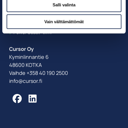
Salli valinta
Muu teollisuus
Vain välttämättömät
Palveluksessanne
Power Coast -tiimi
Cursor Oy
Kyminlinnantie 6
48600 KOTKA
Vaihde +358 40 190 2500
info@cursor.fi
Facebook
LinkedIn