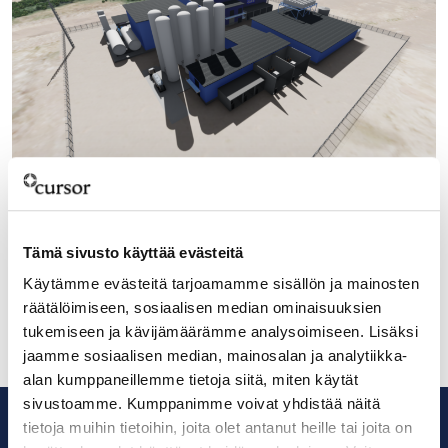
1.3.2023
Nordic Ren-Gasin hanke etenee Kotkassa –
hankekoko kolminkertaistunut
Tämä sivusto käyttää evästeitä
alkuperäisestä
Käytämme evästeitä tarjoamamme sisällön ja mainosten
räätälöimiseen, sosiaalisen median ominaisuuksien
tukemiseen ja kävijämäärämme analysoimiseen. Lisäksi
jaamme sosiaalisen median, mainosalan ja analytiikka-
alan kumppaneillemme tietoja siitä, miten käytät
sivustoamme. Kumppanimme voivat yhdistää näitä
tietoja muihin tietoihin, joita olet antanut heille tai joita on