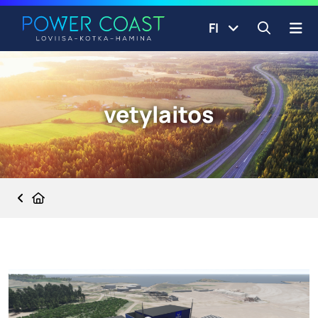
Siirry etusivulle
Siirry sisältöön
FI
Avaa ha
vetylaitos
Etusivu