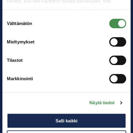
kerätty, kun olet käyttänyt heidän palvelujaan. Voit
muuttaa evästeasetuksiesi hyväksyntää sivuston
alalaidassa olevasta
Evästeasetukset
linkistä.
Suostumuksen
Välttämätön
valinta
Mieltymykset
Tilastot
Markkinointi
Kärkitoimialat
Akkuteollisuus
Näytä tiedot
Digitalisaatio
Logistiikka
Salli kaikki
Energiateollisuus
Matkailu