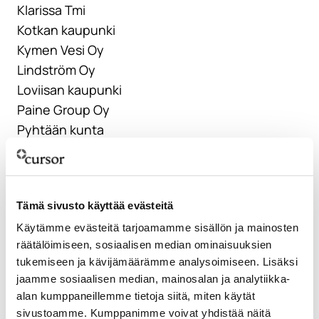
Klarissa Tmi
Kotkan kaupunki
Kymen Vesi Oy
Lindström Oy
Loviisan kaupunki
Paine Group Oy
Pyhtään kunta
Rejlers Finland oy
Ren-Gas Oy
RTK henkilöstöpalvelut Oy
Tämä sivusto käyttää evästeitä
Ruukki Construction Oy
Sitowise
Käytämme evästeitä tarjoamamme sisällön ja mainosten
räätälöimiseen, sosiaalisen median ominaisuuksien
Skarta Energy Oy
tukemiseen ja kävijämäärämme analysoimiseen. Lisäksi
Suomen Malmijalostus Oy
jaamme sosiaalisen median, mainosalan ja analytiikka-
Viafin Service Oyj
alan kumppaneillemme tietoja siitä, miten käytät
sivustoamme. Kumppanimme voivat yhdistää näitä