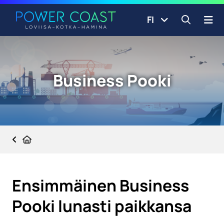
Siirry etusivulle
Siirry sisältöön
FI
Avaa ha
Business Pooki
Etusivu
Ensimmäinen Business
Pooki lunasti paikkansa