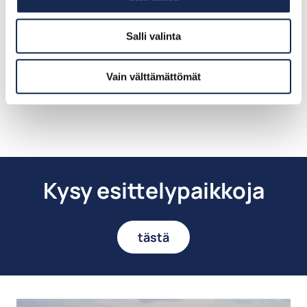
viestintäpäällikkö
+358 401902505
Salli valinta
heli.toikka@cursor.fi
Vain välttämättömät
Kysy esittelypaikkoja
tästä