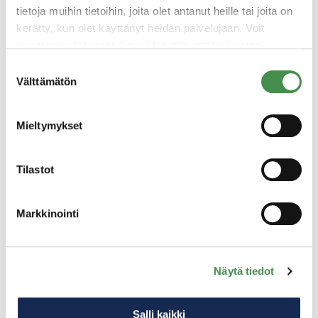
tietoja muihin tietoihin, joita olet antanut heille tai joita on
kerätty, kun olet käyttänyt heidän palvelujaan. Voit
muuttaa evästeasetuksiesi hyväksyntää sivuston
Tapahtuman tuottaja
alalaidassa olevasta
Evästeasetukset
linkistä.
Suostumuksen
Välttämätön
valinta
Mieltymykset
Tilastot
Markkinointi
Näytä tiedot
Heli Toikka
Salli kaikki