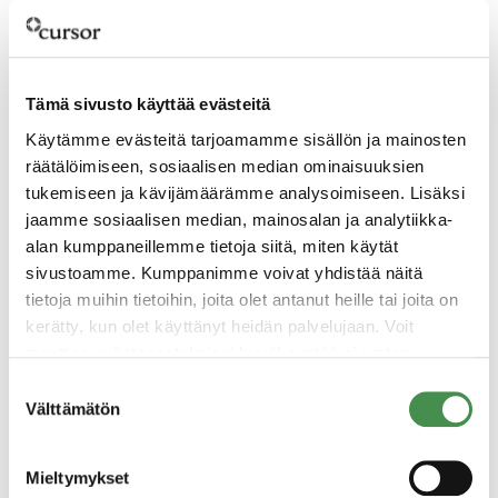
hehkuttaa, on seutumme länsiosaan Pyhtäälle
sijoittuva
Suomen uusin lentokenttä Helsinki-
East
, joka tulee olemaan loistava sijainti
Tämä sivusto käyttää evästeitä
kehittyvän ilmailuteknologia-alan tutkimukselle,
Käytämme evästeitä tarjoamamme sisällön ja mainosten
yrityksille ja tukitoiminnoille.
räätälöimiseen, sosiaalisen median ominaisuuksien
Jos jokin näistä alueista kiinnostaa, ota
tukemiseen ja kävijämäärämme analysoimiseen. Lisäksi
jaamme sosiaalisen median, mainosalan ja analytiikka-
rohkeasti yhteyttä! Näiden lisäksi
alan kumppaneillemme tietoja siitä, miten käytät
takataskussamme on muitakin mainioita
sivustoamme. Kumppanimme voivat yhdistää näitä
paikkoja Kotkan-Haminan seudulle
tietoja muihin tietoihin, joita olet antanut heille tai joita on
sijoittumiseen.
kerätty, kun olet käyttänyt heidän palvelujaan. Voit
muuttaa evästeasetuksiesi hyväksyntää sivuston
alalaidassa olevasta
Evästeasetukset
linkistä.
Suostumuksen
Välttämätön
valinta
Mieltymykset