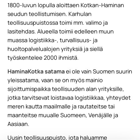
1800-luvun lopulla aloittaen Kotkan-Haminan
seudun teollistumisen. Karhulan
teollisuuspuistossa toimi mm. valimo ja
lasitehdas. Alueella toimii edelleen muun
muassa logistiikka-, turvallisuus- ja
huoltopalvelualojen yrityksiä ja siellä
työskentelee 2000 ihmistä.
HaminaKotka satama
ei ole vain Suomen suurin
yleissatama, vaan se on myös mainio
sijoittumispaikka teollisuuden alan yrityksille,
jotka tarvitsevat loistavaa logistiikkaa, yhteydet
meren kautta maailmalle ja rautateitse tai
maanteitse muualle Suomeen, Venäjälle ja
Aasiaan.
Uusin teollisuuspuisto, jota haluamme