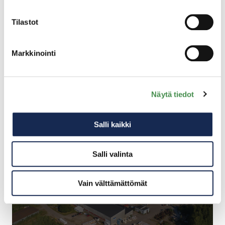
Tilastot
HAMINAKOTKA
HELSINKI-EAST
SATAMA
LENTOKENTTÄ
Markkinointi
Näytä tiedot
Salli kaikki
Salli valinta
KARHULAN TEOLLISUUSPUISTO
Vain välttämättömät