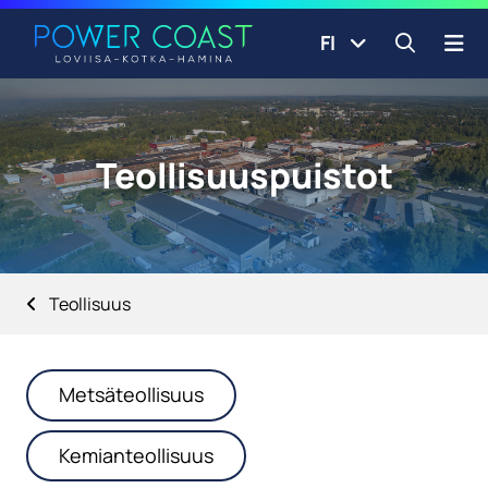
Siirry etusivulle
Siirry sisältöön
FI
Avaa ha
Teollisuuspuistot
Teollisuus
Metsäteollisuus
Kemianteollisuus