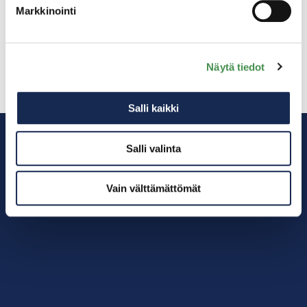
rekrytointikampanjoita yhdessä
Markkinointi
työvoimaviranomaisten ja/tai
henkilöstöpalveluyritysten kanssa.
Näytä tiedot
Salli kaikki
Tilaa Teams-esittely
Salli valinta
Vain välttämättömät
Ota yhteyttä