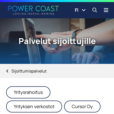
Siirry etusivulle
Siirry sisältöön
FI
Avaa ha
Palvelut sijoittujille
Sijoittumispalvelut
Yritysrahoitus
Yrityksen verkostot
Cursor Oy