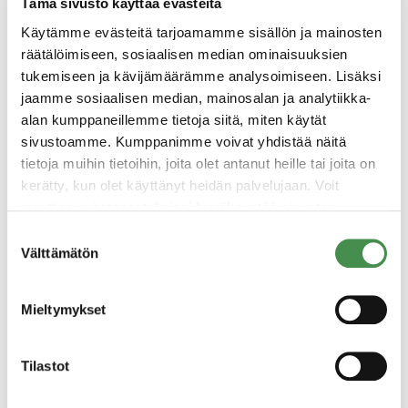
rahoitusmahdollisuuksista ja -kanavista.
Tämä sivusto käyttää evästeitä
Käytämme evästeitä tarjoamamme sisällön ja mainosten
Asiakastapaamiset seudulla
räätälöimiseen, sosiaalisen median ominaisuuksien
tukemiseen ja kävijämäärämme analysoimiseen. Lisäksi
Järjestämme tapaamisia potentiaalisten
jaamme sosiaalisen median, mainosalan ja analytiikka-
asiakkaiden & sidosryhmien kanssa Kotkan-
alan kumppaneillemme tietoja siitä, miten käytät
Haminan seudulla.
sivustoamme. Kumppanimme voivat yhdistää näitä
tietoja muihin tietoihin, joita olet antanut heille tai joita on
Oppilaitosyhteistyö
kerätty, kun olet käyttänyt heidän palvelujaan. Voit
muuttaa evästeasetuksiesi hyväksyntää sivuston
Ohjaamme teidät paikallisten oppilaitosten
alalaidassa olevasta
Evästeasetukset
linkistä.
Suostumuksen
juttusille, jos tarvitsette esimerkiksi räätälöityä
Välttämätön
valinta
henkilöstökoulutusta, kotimaista ja
kansainvälistä työvoimaa tai harjoittelijoita, tai
Mieltymykset
olette kiinnostuneet TKI-yhteistyöstä.
Rekrytointiapu
Tilastot
Tarvittaessa toteutamme