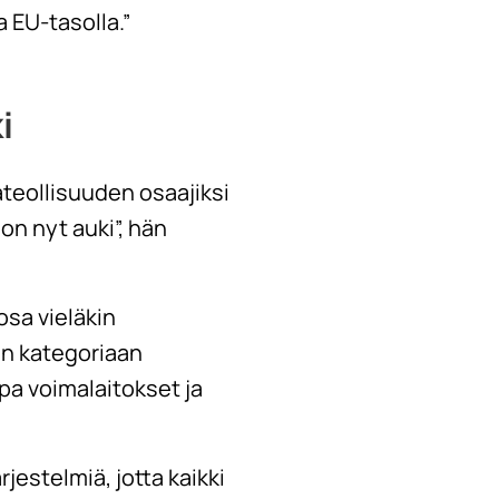
a EU-tasolla.”
i
teollisuuden osaajiksi
n nyt auki”, hän
osa vieläkin
än kategoriaan
pa voimalaitokset ja
jestelmiä, jotta kaikki