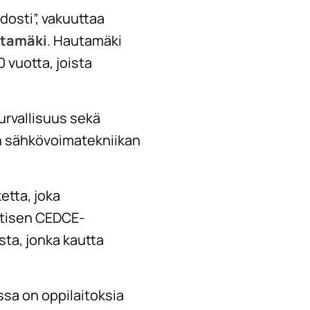
dosti”, vakuuttaa
tamäki
. Hautamäki
 vuotta, joista
urvallisuus sekä
än sähkövoimatekniikan
tta, joka
otisen
CEDCE-
sta, jonka kautta
sa on oppilaitoksia