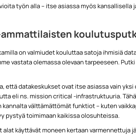
ioita työn alla – itse asiassa myös kansallisella j
-ammattilaisten koulutusputk
illa on valmiudet kouluttaa satoja ihmisiä data
mme vastata olemassa olevaan tarpeeseen. Putki o
että datakeskukset ovat itse asiassa vain yksi 
a eli ns. mission critical -infrastruktuuria. Täh
 kannalta välttämättömät funktiot – kuten vaikka
tyy pystyä toimimaan kaikissa olosuhteissa.
t alat käyttävät moneen kertaan varmennettuja jär