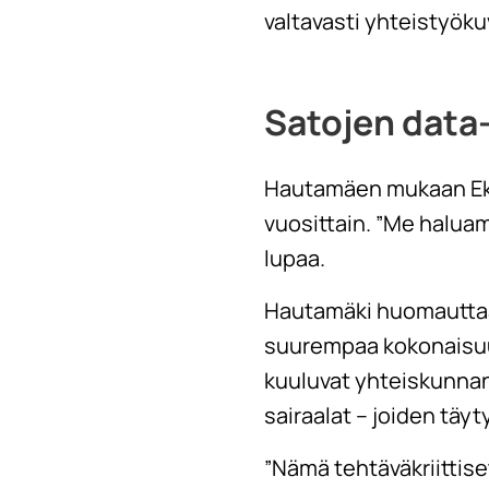
valtavasti yhteistyökuv
Satojen data
Hautamäen mukaan Ekam
vuosittain. ”Me halua
lupaa.
Hautamäki huomauttaa, 
suurempaa kokonaisuutt
kuuluvat yhteiskunnan
sairaalat – joiden täy
”Nämä tehtäväkriittise