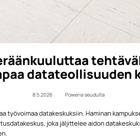
räänkuuluttaa tehtäväk
apaa datateollisuuden 
8.5.2026
Poweria seudulta
aa työvoimaa datakeskuksiin. Haminan kampukse
itusdatakeskus, joka jäljittelee aidon datakesku
en.