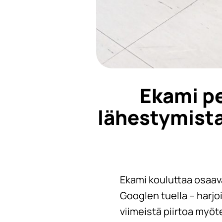
Ekami pe
lähestymist
Ekami kouluttaa osaav
Googlen tuella – harjo
viimeistä piirtoa myöt