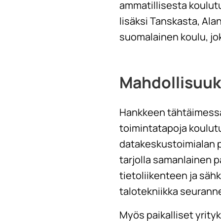
ammatillisesta koulut
lisäksi Tanskasta, Alan
suomalainen koulu, jo
Mahdollisuuksi
Hankkeen tähtäimessä o
toimintatapoja koulutu
datakeskustoimialan 
tarjolla samanlainen p
tietoliikenteen ja säh
talotekniikka seurann
Myös paikalliset yrity