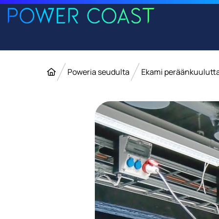
Siirry etusivulle
Siirry sisältöön
Etusivu
Poweria seudulta
Ekami peräänkuulutta