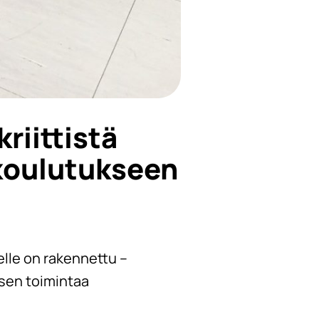
riittistä
koulutukseen
lle on rakennettu –
ksen toimintaa