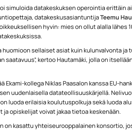
voi simuloida datakeskuksen operointia erittäin ai
ntiopettaja, datakeskusasiantuntija
Teemu Hau
kkeuksellisen hyvin: mies on ollut alalla lähes 10
takeskuksissa.
 huomioon sellaiset asiat kuin kulunvalvonta ja t
n saatavuus”, kertoo Hautamäki, jolla on itsellä
 Ekami-kollega Niklas Paasalon kanssa EU-hanke
sen uudenlaisella datateollisuuskärjellä. Nelivu
on luoda erilaisia koulutuspolkuja sekä luoda alu
t ja opiskelijat voivat jakaa tietoa keskenään.
 on kasattu yhteiseurooppalainen konsortio, jos