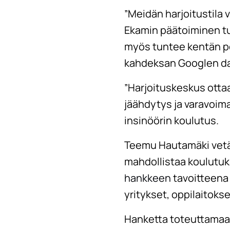
”Meidän harjoitustila 
Ekamin päätoiminen tu
myös tuntee kentän poi
kahdeksan Googlen da
”Harjoituskeskus ottaa
jäähdytys ja varavoima
insinöörin koulutus.
Teemu Hautamäki vetää
mahdollistaa koulutuk
hankkeen
tavoitteena 
yritykset, oppilaitokse
Hanketta toteuttamaan