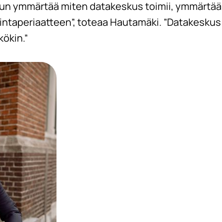
. Kun ymmärtää miten datakeskus toimii, ymmärtää
mintaperiaatteen”, toteaa Hautamäki. ”Datakeskus o
kökin.”