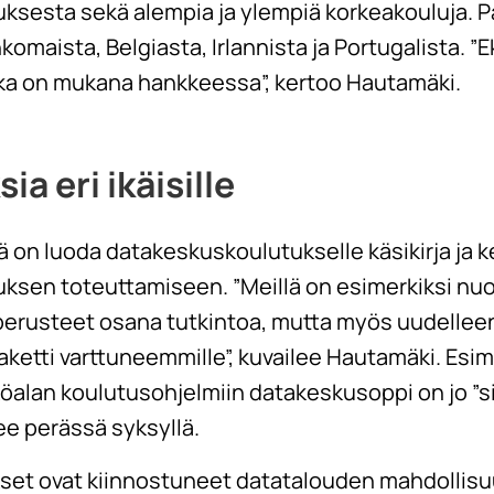
uksesta sekä alempia ja ylempiä korkeakouluja. 
komaista, Belgiasta, Irlannista ja Portugalista. ”
ka on mukana hankkeessa”, kertoo Hautamäki.
a eri ikäisille
n luoda datakeskuskoulutukselle käsikirja ja keh
ksen toteuttamiseen. ”Meillä on esimerkiksi nuori
perusteet osana tutkintoa, mutta myös uudelle
aketti varttuneemmille”, kuvailee Hautamäki. Esi
köalan koulutusohjelmiin datakeskusoppi on jo ”si
ee perässä syksyllä.
kset ovat kiinnostuneet datatalouden mahdollisuu