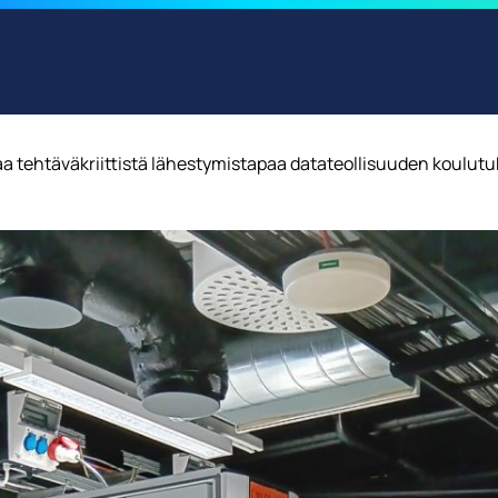
a tehtäväkriittistä lähestymistapaa datateollisuuden koulut