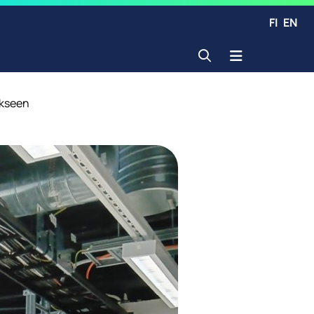
FI
EN
Avaa haku
ukseen