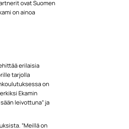
Partnerit ovat Suomen
Ekami on ainoa
ittää erilaisia
lle tarjolla
enkoulutuksessa on
merkiksi Ekamin
sään leivottuna” ja
ksista. ”Meillä on