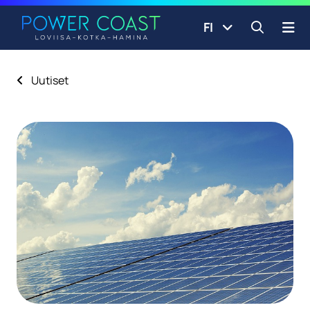
Siirry etusivulle
Siirry sisältöön
FI
Avaa ha
Uutiset