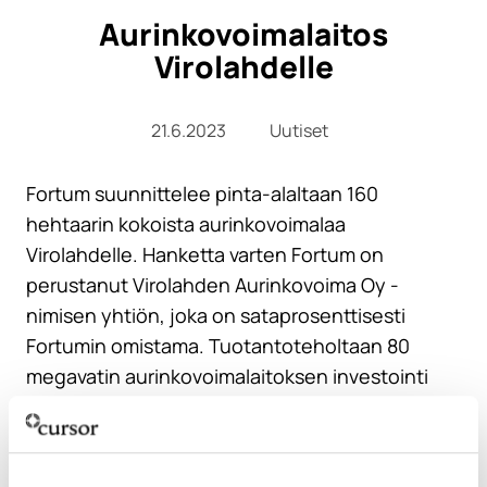
Aurinkovoimalaitos
Virolahdelle
21.6.2023
Uutiset
Fortum suunnittelee pinta-alaltaan 160
hehtaarin kokoista aurinkovoimalaa
Virolahdelle. Hanketta varten Fortum on
perustanut Virolahden Aurinkovoima Oy -
nimisen yhtiön, joka on sataprosenttisesti
Fortumin omistama. Tuotantoteholtaan 80
megavatin aurinkovoimalaitoksen investointi
olisi toteutuessaan arvoltaan n. 40 miljoonaa
euroa. Maavuokrasopimukset Virolahden
Yläpään ja Uusitalon alueen maanomistajien