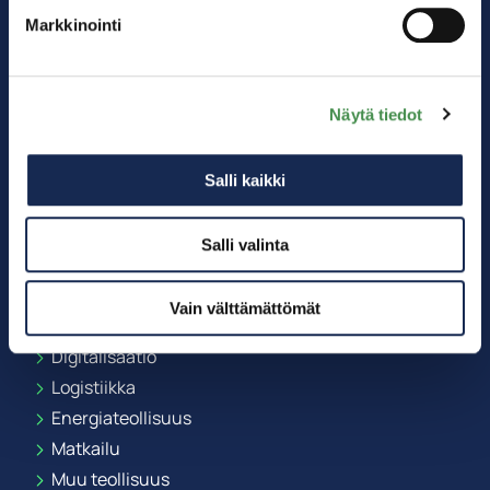
Markkinointi
Näytä tiedot
Salli kaikki
Salli valinta
Kärkitoimialat
Vain välttämättömät
Akkuteollisuus
Digitalisaatio
Logistiikka
Energiateollisuus
Matkailu
Muu teollisuus