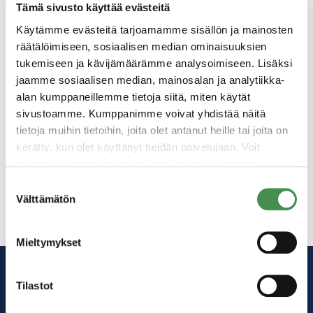
kanssa on jo tehty. Alueella kulkee myös
Tämä sivusto käyttää evästeitä
voimalan tarvitseva sähköverkko. Hanke etenee
Käytämme evästeitä tarjoamamme sisällön ja mainosten
kaavoitus- ja lupaprosesseihin pian. Puhtaan
räätälöimiseen, sosiaalisen median ominaisuuksien
energian tuotanto voimalaitoksessa voisi alkaa
tukemiseen ja kävijämäärämme analysoimiseen. Lisäksi
jaamme sosiaalisen median, mainosalan ja analytiikka-
aikaisintaan vuonna 2025.
alan kumppaneillemme tietoja siitä, miten käytät
Aiheesta uutisoi mm. Kymen Sanomat
sivustoamme. Kumppanimme voivat yhdistää näitä
tietoja muihin tietoihin, joita olet antanut heille tai joita on
21.6.2023.
kerätty, kun olet käyttänyt heidän palvelujaan. Voit
muuttaa evästeasetuksiesi hyväksyntää sivuston
alalaidassa olevasta
Evästeasetukset
linkistä.
Suostumuksen
Välttämätön
valinta
Mieltymykset
Tilastot