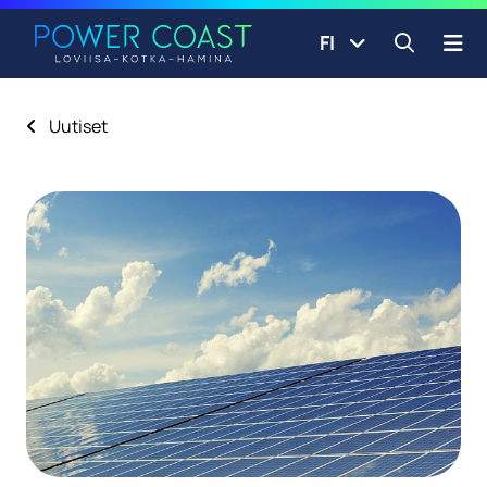
Siirry etusivulle
Siirry sisältöön
FI
Avaa ha
Uutiset