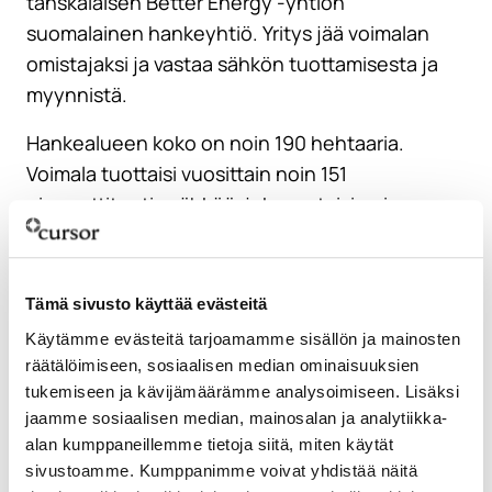
tanskalaisen Better Energy -yhtiön
suomalainen hankeyhtiö. Yritys jää voimalan
omistajaksi ja vastaa sähkön tuottamisesta ja
myynnistä.
Hankealueen koko on noin 190 hehtaaria.
Voimala tuottaisi vuosittain noin 151
gigawattituntia sähköä, joka vastaisi noin
70 000 kerrostalokaksion vuotuista
sähkönkulutusta.
Tämä sivusto käyttää evästeitä
Hankkeen hinnasta on jo alustavia arvioita,
Käytämme evästeitä tarjoamamme sisällön ja mainosten
mutta tarkkoja lukuja ei ole vielä julkistettu.
räätälöimiseen, sosiaalisen median ominaisuuksien
Hankkeen kokoluokka on kymmeniä miljoonia
tukemiseen ja kävijämäärämme analysoimiseen. Lisäksi
euroja.
jaamme sosiaalisen median, mainosalan ja analytiikka-
alan kumppaneillemme tietoja siitä, miten käytät
Hankeaikataulun mukaan tämän vuoden aikana
sivustoamme. Kumppanimme voivat yhdistää näitä
tehdään mm. aurinkovoimalan