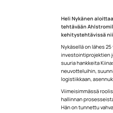
Heli Nykänen aloittaa
tehtävään Ahlstromilt
kehitystehtävissä ni
Nykäsellä on lähes 25
investointiprojektien
suuria hankkeita Kiina
neuvotteluihin, suunni
logistiikkaan, asennuk
Viimeisimmässä roolis
hallinnan prosesseista
Hän on tunnettu vahva