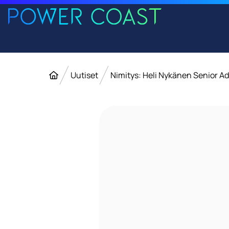
Siirry etusivulle
Siirry sisältöön
Etusivu
Uutiset
Nimitys: Heli Nykänen Senior Advi