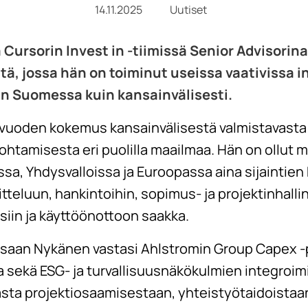
14.11.2025
Uutiset
 Cursorin Invest in -tiimissä Senior Advisorina
ä, jossa hän on toiminut useissa vaativissa in
in Suomessa kuin kansainvälisesti.
 vuoden kokemus kansainvälisestä valmistavasta
 johtamisesta eri puolilla maailmaa. Hän on ollu
ssa, Yhdysvalloissa ja Euroopassa aina sijaintien
tteluun, hankintoihin, sopimus- ja projektinhall
siin ja käyttöönottoon saakka.
saan Nykänen vastasi Ahlstromin Group Capex -p
 sekä ESG- ja turvallisuusnäkökulmien integroim
sta projektiosaamisestaan, yhteistyötaidoistaan