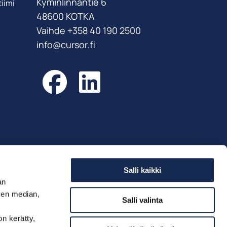
Kyminlinnantie 6
iimi
48600 KOTKA
Vaihde +358 40 190 2500
info@cursor.fi
Facebook
LinkedIn
Salli kaikki
an
sen median,
Salli valinta
on kerätty,