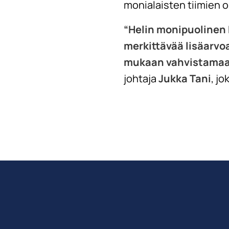
monialaisten tiimien 
“Helin monipuolinen 
merkittävää lisäarvo
mukaan vahvistamaan
johtaja
Jukka Tani
, j