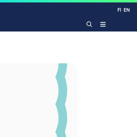
FI
EN
Avaa haku