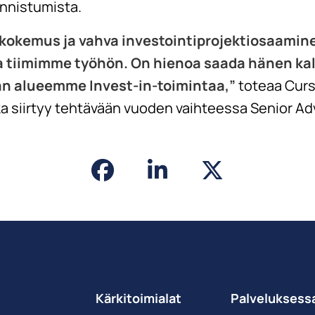
onnistumista.
kokemus ja vahva investointiprojektiosaamin
a tiimimme työhön. On hienoa saada hänen ka
 alueemme Invest-in-toimintaa,”
toteaa Curso
oka siirtyy tehtävään vuoden vaihteessa Senior Adv
Kärkitoimialat
Palveluksess