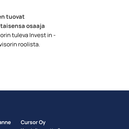
en tuovat
ltaisensa osaaja
rin tuleva Invest in -
isorin roolista.
anne
Cursor Oy