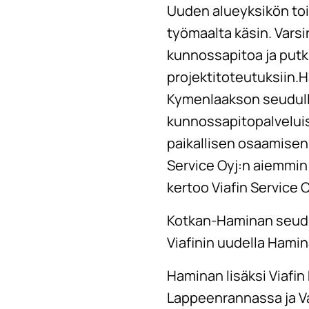
Uuden alueyksikön toi
työmaalta käsin. Varsi
kunnossapitoa ja putki
projektitoteutuksiin
Kymenlaakson seudull
kunnossapitopalveluis
paikallisen osaamisen
Service Oyj:n aiemmin 
kertoo Viafin Service 
Kotkan-Haminan seudul
Viafinin uudella Hamin
Haminan lisäksi Viafin
Lappeenrannassa ja Van