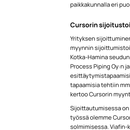
paikkakunnalla eri puo
Cursorin sijoitust
Yrityksen sijoittumin
myynnin sijoittumisto
Kotka-Hamina seudun t
Process Piping Oy:n ja
esittäytymistapaamisia,
tapaamisia tehtiin mm
kertoo Cursorin myynti
Sijoittautumisessa on 
työssä olemme Cursor
solmimisessa. Viafin-k