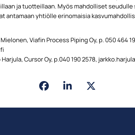
luillaan ja tuotteillaan. Myös mahdolliset seudull
at antamaan yhtiölle erinomaisia kasvumahdollisu
i Mielonen, Viafin Process Piping Oy, p. 050 464 1
fi
 Harjula, Cursor Oy, p.040 190 2578, jarkko.harjul