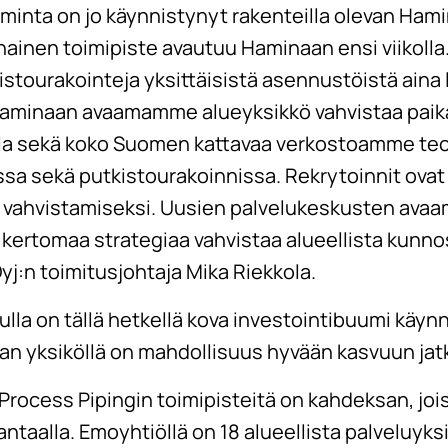
minta on jo käynnistynyt rakenteilla olevan Ham
nainen toimipiste avautuu Haminaan ensi viikolla.
stourakointeja yksittäisistä asennustöistä aina 
.Haminaan avaamamme alueyksikkö vahvistaa pai
a sekä koko Suomen kattavaa verkostoamme teo
sa sekä putkistourakoinnissa. Rekrytoinnit ovat
 vahvistamiseksi. Uusien palvelukeskusten avaam
kertomaa strategiaa vahvistaa alueellista kunno
Oyj:n toimitusjohtaja Mika Riekkola.
la on tällä hetkellä kova investointibuumi käyn
an yksiköllä on mahdollisuus hyvään kasvuun jatk
 Process Pipingin toimipisteitä on kahdeksan, jo
taalla. Emoyhtiöllä on 18 alueellista palveluyks