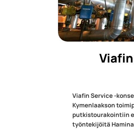
Viafi
Viafin Service -kons
Kymenlaakson toimip
putkistourakointiin e
työntekijöitä Hamin