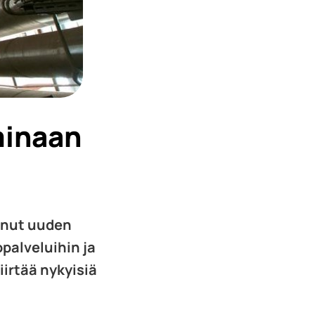
minaan
annut uuden
palveluihin ja
iirtää nykyisiä