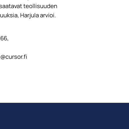
e saatavat teollisuuden
uksia, Harjula arvioi.
966,
a@cursor.fi