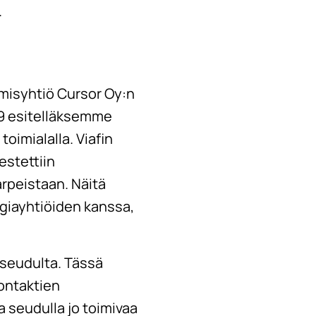
.
misyhtiö Cursor Oy:n
19 esitelläksemme
imialalla. Viafin
estettiin
arpeistaan. Näitä
giayhtiöiden kanssa,
 seudulta. Tässä
ontaktien
a seudulla jo toimivaa