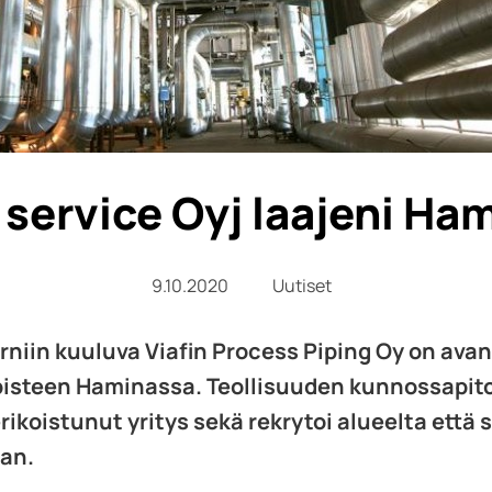
n service Oyj laajeni Ha
9.10.2020
Uutiset
erniin kuuluva Viafin Process Piping Oy on av
isteen Haminassa. Teollisuuden kunnossapito
rikoistunut yritys sekä rekrytoi alueelta että s
aan.