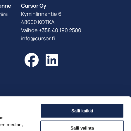
anne
Cursor Oy
Kyminlinnantie 6
iimi
48600 KOTKA
Vaihde +358 40 190 2500
info@cursor.fi
Facebook
LinkedIn
Salli kaikki
an
sen median,
Salli valinta