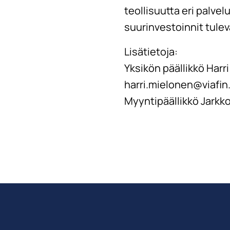
teollisuutta eri palve
suurinvestoinnit tulev
Lisätietoja:
Yksikön päällikkö Harr
harri.mielonen@viafin.
Myyntipäällikkö Jarkko