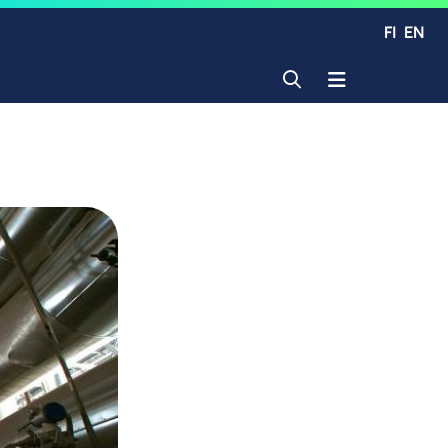
FI
EN
Avaa haku