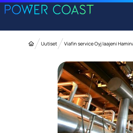
Siirry etusivulle
Siirry sisältöön
Etusivu
Uutiset
Viafin service Oyj laajeni Hami