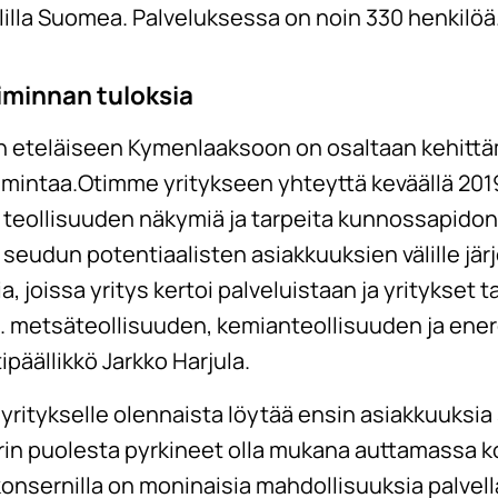
lilla Suomea. Palveluksessa on noin 330 henkilöä
oiminnan tuloksia
en eteläiseen Kymenlaaksoon on osaltaan kehittä
imintaa.Otimme yritykseen yhteyttä keväällä 20
eollisuuden näkymiä ja tarpeita kunnossapidon to
 seudun potentiaalisten asiakkuuksien välille järj
 joissa yritys kertoi palveluistaan ja yritykset t
. metsäteollisuuden, kemianteollisuuden ja ener
päällikkö Jarkko Harjula.
yritykselle olennaista löytää ensin asiakkuuksia
in puolesta pyrkineet olla mukana auttamassa k
onsernilla on moninaisia mahdollisuuksia palvell