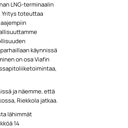
inan LNG-terminaalin
 Yritys toteuttaa
laajempiin
kallisuuttamme
llisuuden
 parhaillaan käynnissä
inen on osa Viafin
ssapitoliiketoimintaa,
nissä ja näemme, että
ossa, Riekkola jatkaa.
ista lähimmät
ikköä 14