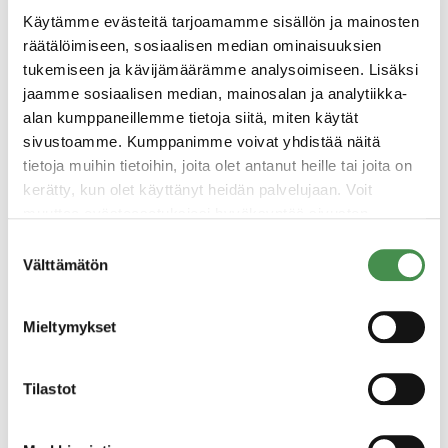
jossa vety tulee näyttelemään isoa roolia osana
Käytämme evästeitä tarjoamamme sisällön ja mainosten
kriittistä energiaomavaraisuuden kehittämistä ja
räätälöimiseen, sosiaalisen median ominaisuuksien
samalla ilmastonmuutoksen torjumisessa
tukemiseen ja kävijämäärämme analysoimiseen. Lisäksi
irtautuen fossiilisista energialähteistä.
jaamme sosiaalisen median, mainosalan ja analytiikka-
alan kumppaneillemme tietoja siitä, miten käytät
sivustoamme. Kumppanimme voivat yhdistää näitä
tietoja muihin tietoihin, joita olet antanut heille tai joita on
kerätty, kun olet käyttänyt heidän palvelujaan. Voit
muuttaa evästeasetuksiesi hyväksyntää sivuston
alalaidassa olevasta
Evästeasetukset
linkistä.
Suostumuksen
Välttämätön
valinta
Mieltymykset
Tilastot