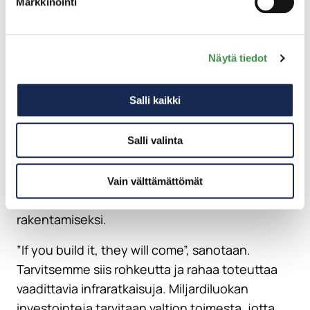
Markkinointi
Kuvassa Suomi ständillä mukana olleita
kehitysyhtiöiden, tutkimuslaitosten, Business
Finlandin, Gasgridin ja vetyklusterin edustajia
Näytä tiedot
Keski-Euroopassa ei pystytä sähköntuotannon
Salli kaikki
massiiviseen lisäämiseen, ja siksi siitä
jalostettava vety joudutaan tuomaan sinne eri
puolilta maailmaa. Vetyputki kansallisesti, ja
Salli valinta
yhdistettynä Suomesta Eurooppaan, sekä
vedyn jalostaminen eri tuotteiksi, kuten e-
Vain välttämättömät
polttoaineiksi, ovat ratkaisuja menestyksemme
rakentamiseksi.
”If you build it, they will come”, sanotaan.
Tarvitsemme siis rohkeutta ja rahaa toteuttaa
vaadittavia infraratkaisuja. Miljardiluokan
investointeja tarvitaan valtion toimesta, jotta