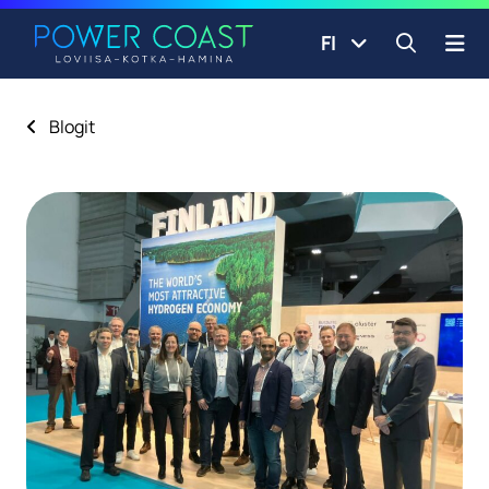
Siirry etusivulle
Siirry sisältöön
FI
Avaa ha
Blogit