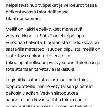
Kelpaisivat nuo työpaikat ja veroeurot tässä
heikentyvässä taloudellisessa
tilanteessamme.
Meillä on kaikki edellytykset menestyä
vetymarkkinoilla. Sähkö on ehkäpä jopa
Euroopan halvinta, biogeenista hiilidioksidia on
saatavilla metsäteollisuuden piipuista, meillä on
luotettava sähkönsiirtoverkko, ja
teknologiateollisuus pystyy suunnittelemaan ja
toteuttamaan tarvittavia ratkaisuja.
Logistiikka satamista ulos maailmalle toimii
lopputuotteille, minne vety tai sen jalosteet
pääosin viedään. Vedyn siirtoputkea
suunnitellaan kovaa vauhtia toimimaan jo
vuonna 2030 Suomessa, ja sen on tarkoitus