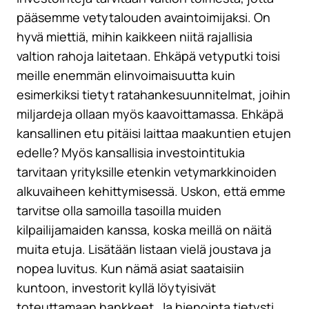
pääsemme vetytalouden avaintoimijaksi. On
hyvä miettiä, mihin kaikkeen niitä rajallisia
valtion rahoja laitetaan. Ehkäpä vetyputki toisi
meille enemmän elinvoimaisuutta kuin
esimerkiksi tietyt ratahankesuunnitelmat, joihin
miljardeja ollaan myös kaavoittamassa. Ehkäpä
kansallinen etu pitäisi laittaa maakuntien etujen
edelle? Myös kansallisia investointitukia
tarvitaan yrityksille etenkin vetymarkkinoiden
alkuvaiheen kehittymisessä. Uskon, että emme
tarvitse olla samoilla tasoilla muiden
kilpailijamaiden kanssa, koska meillä on näitä
muita etuja. Lisätään listaan vielä joustava ja
nopea luvitus. Kun nämä asiat saataisiin
kuntoon, investorit kyllä löytyisivät
toteuttamaan hankkeet. Ja hienointa tietysti