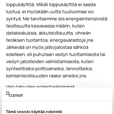
loppukäyttöä. Mikäli loppukäyttöä ei saada
luotua, ei myöskään uutta tuulivoimaa voi
syntyä. Me tarvitsemme siis energiaintensiivistä
teollisuutta kasvavassa määrin, kuten
datakeskuksia, akkuteollisuutta, vihreän
teräksen tuotantoa, energiavarastoja jne.
Järkevää on myös jatkojalostaa sähköä
edelleen, eli puhutaan vedyn tuottamisesta tai
vedyn jalosteiden valmistamisesta, kuten
synteettisiksi polttoaineiksi, lannoitteiksi,
kemianteollisuuden raaka-aineiksi jne.
Vetytalouden potentiaalisimmat
tuotantoalueet Euroopassa sijaitsevat Iberian
niemimaalla ja Pohjoismaissa. Pääosa vedyn
kulutuksesta taas sijaitsee Keski-Euroopassa,
Tämä sivusto käyttää evästeitä