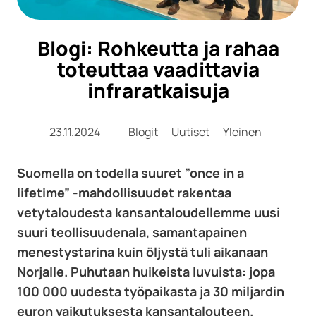
Blogi: Rohkeutta ja rahaa
toteuttaa vaadittavia
infraratkaisuja
23.11.2024
Blogit
Uutiset
Yleinen
Suomella on todella suuret ”once in a
lifetime” -mahdollisuudet rakentaa
vetytaloudesta kansantaloudellemme uusi
suuri teollisuudenala, samantapainen
menestystarina kuin öljystä tuli aikanaan
Norjalle. Puhutaan huikeista luvuista: jopa
100 000 uudesta työpaikasta ja 30 miljardin
euron vaikutuksesta kansantalouteen.