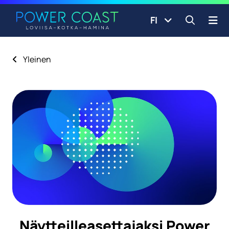
Siirry etusivulle
Siirry sisältöön
FI
Avaa ha
Yleinen
Näytteilleasettajaksi Power