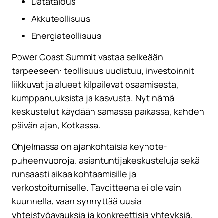
Datatalous
Akkuteollisuus
Energiateollisuus
Power Coast Summit vastaa selkeään
tarpeeseen: teollisuus uudistuu, investoinnit
liikkuvat ja alueet kilpailevat osaamisesta,
kumppanuuksista ja kasvusta. Nyt nämä
keskustelut käydään samassa paikassa, kahden
päivän ajan, Kotkassa.
Ohjelmassa on ajankohtaisia keynote-
puheenvuoroja, asiantuntijakeskusteluja sekä
runsaasti aikaa kohtaamisille ja
verkostoitumiselle. Tavoitteena ei ole vain
kuunnella, vaan synnyttää uusia
yhteistyöavauksia ja konkreettisia yhteyksiä.