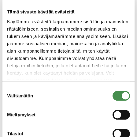
Paikat ovat kaikki samankokoisia ja kalustettu
samalla tavalla, sillä emme rakenna messuja
Tämä sivusto käyttää evästeitä
vaan businesstapahtumaa, jossa mahdollistuu
Käytämme evästeitä tarjoamamme sisällön ja mainosten
verkostoituminen ja vuorovaikutus.
räätälöimiseen, sosiaalisen median ominaisuuksien
tukemiseen ja kävijämäärämme analysoimiseen. Lisäksi
Standipaikka tarjoaa teille:
jaamme sosiaalisen median, mainosalan ja analytiikka-
alan kumppaneillemme tietoja siitä, miten käytät
suoran kontaktin tapahtuman
sivustoamme. Kumppanimme voivat yhdistää näitä
osallistujayrityksiin ja päättäjiin
tietoja muihin tietoihin, joita olet antanut heille tai joita on
mahdollisuuden esitellä omaa
kerätty, kun olet käyttänyt heidän palvelujaan. Voit
muuttaa evästeasetuksiesi hyväksyntää sivuston
osaamistanne ja palveluitanne
alalaidassa olevasta
Evästeasetukset
linkistä.
kohdennetulle yleisölle
Suostumuksen
Välttämätön
valinta
näkyvyyttä osana alueen teollisuuden
merkittävää kohtaamispaikkaa
Mieltymykset
Standipaikkaan sisältyy:
Tilastot
oma esittelypiste