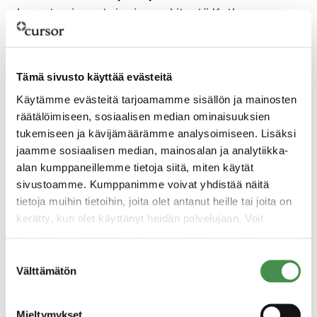
korostaa investoinnin merkitystä Kotkan-
Haminan seudun Power Coast akkuklusterille:
”On ilo, että Suomi ja Kotkan-Haminan seutu
pärjäävät kovassa globaalissa kilpailussa
Tämä sivusto käyttää evästeitä
investoinneista, varsinkin kun päätös tukee
Käytämme evästeitä tarjoamamme sisällön ja mainosten
muita akkuteollisuuden hankkeitamme. Tehty
räätälöimiseen, sosiaalisen median ominaisuuksien
työ tuottaa tuloksia ja se lisää uskoa valoisaan
tukemiseen ja kävijämäärämme analysoimiseen. Lisäksi
tulevaisuuteen,” toteaa Lindström ja kiittää
jaamme sosiaalisen median, mainosalan ja analytiikka-
alan kumppaneillemme tietoja siitä, miten käytät
lämpimästi kaikkia osapuolia.
sivustoamme. Kumppanimme voivat yhdistää näitä
Business Finlandilla on ollut myös vahva rooli
tietoja muihin tietoihin, joita olet antanut heille tai joita on
kerätty, kun olet käyttänyt heidän palvelujaan. Voit
koelaitosinvestoinnin saamisessa Suomeen ja
muuttaa evästeasetuksiesi hyväksyntää sivuston
Kotkaan.
alalaidassa olevasta
Evästeasetukset
linkistä.
Suostumuksen
Välttämätön
”Suomi on erittäin kilpailukykyinen ympäristö
valinta
puhtaiden teknologioiden kaupallistamisessa
maailman markkinoille. CarbonScapen
Mieltymykset