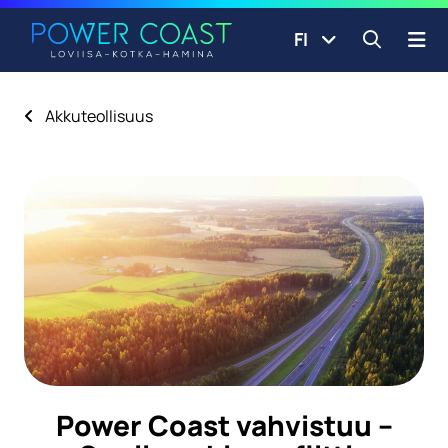
Siirry etusivulle
Siirry sisältöön
FI
Avaa ha
Akkuteollisuus
Power Coast vahvistuu –