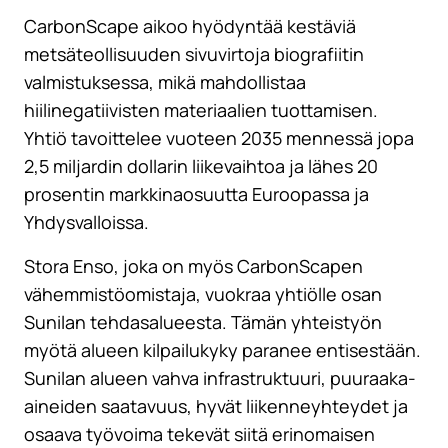
CarbonScape aikoo hyödyntää kestäviä
metsäteollisuuden sivuvirtoja biografiitin
valmistuksessa, mikä mahdollistaa
hiilinegatiivisten materiaalien tuottamisen.
Yhtiö tavoittelee vuoteen 2035 mennessä jopa
2,5 miljardin dollarin liikevaihtoa ja lähes 20
prosentin markkinaosuutta Euroopassa ja
Yhdysvalloissa.
Stora Enso, joka on myös CarbonScapen
vähemmistöomistaja, vuokraa yhtiölle osan
Sunilan tehdasalueesta. Tämän yhteistyön
myötä alueen kilpailukyky paranee entisestään.
Sunilan alueen vahva infrastruktuuri, puuraaka-
aineiden saatavuus, hyvät liikenneyhteydet ja
osaava työvoima tekevät siitä erinomaisen