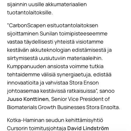
sijainnin uusille akkumateriaalien
tuotantolaitoksille.
”CarbonScapen esituotantolaitoksen
sijoittaminen Sunilan toimipisteeseemme
vastaa täydellisesti yhteistä visiotamme
kestävän akkuteknologian edistämisestä ja
siirtymisestä uusiutuviin materiaaleihin.
Kumppanuuden ansiosta voimme tutkia
tehtaidemme välisiä synergiaetuja, edistää
innovaatioita ja vahvistaa Stora Enson
johtoasemaa kestävissä ratkaisuissa”, sanoo
Juuso Konttinen
, Senior Vice President of
Biomaterials Growth Businesses Stora Ensolta.
Kotka-Haminan seudun kehittämisyhtiö
Cursorin toimitusjohtaja
David Lindström