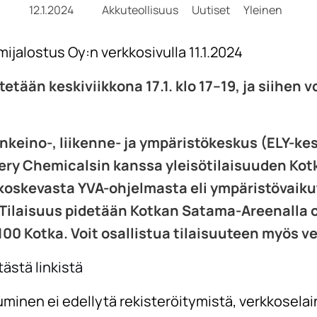
12.1.2024
Akkuteollisuus
Uutiset
Yleinen
jalostus Oy:n verkkosivulla 11.1.2024
tetään keskiviikkona 17.1. klo 17–19, ja siihen 
keino-, liikenne- ja ympäristökeskus (ELY-kes
ery Chemicalsin kanssa yleisötilaisuuden Kot
oskevasta YVA-ohjelmasta eli ympäristövaik
 Tilaisuus pidetään Kotkan Satama-Areenalla 
100 Kotka. Voit osallistua tilaisuuteen myös ve
tästä linkistä
minen ei edellytä rekisteröitymistä, verkkoselain 