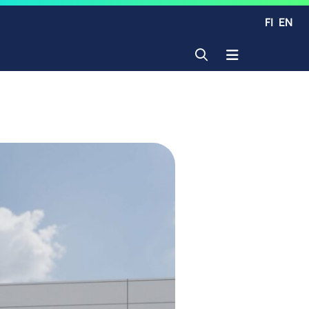
FI
EN
Avaa haku