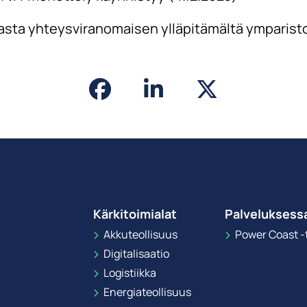
asta yhteysviranomaisen ylläpitämältä ymparisto.
Kärkitoimialat
Palveluksess
Akkuteollisuus
Power Coast -t
Digitalisaatio
Logistiikka
Energiateollisuus