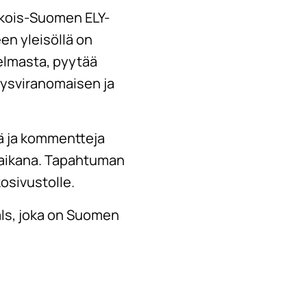
kkois-Suomen ELY-
en yleisöllä on
elmasta, pyytää
eysviranomaisen ja
iä ja kommentteja
n aikana. Tapahtuman
sivustolle.
ls, joka on Suomen