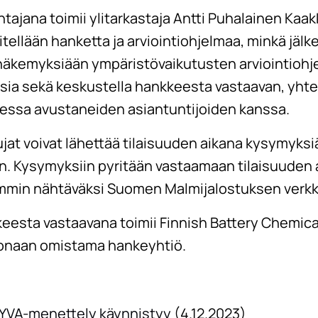
tajana toimii ylitarkastaja Antti Puhalainen Kaa
tellään hanketta ja arviointiohjelmaa, minkä jälke
näkemyksiään ympäristövaikutusten arviointiohj
uksia sekä keskustella hankkeesta vastaavan, yht
essa avustaneiden asiantuntijoiden kanssa.
ujat voivat lähettää tilaisuuden aikana kysymyks
aan. Kysymyksiin pyritään vastaamaan tilaisuude
mmin nähtäväksi Suomen Malmijalostuksen verkko
esta vastaavana toimii Finnish Battery Chemica
onaan omistama hankeyhtiö.
YVA-menettely käynnistyy
(4.12.2023)