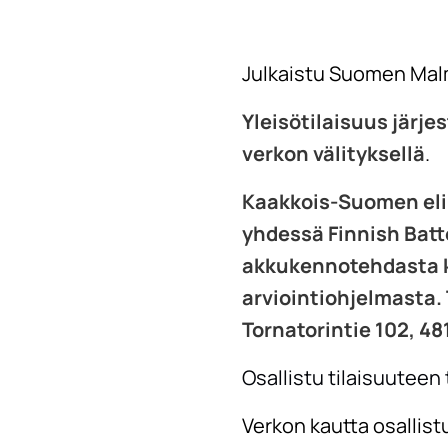
Julkaistu Suomen Malmi
Yleisötilaisuus järjes
verkon välityksellä
.
Kaakkois-Suomen elin
yhdessä Finnish Batt
akkukennotehdasta k
arviointiohjelmasta.
Tornatorintie 102, 48
Osallistu tilaisuuteen 
Verkon kautta osallistu