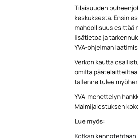
Tilaisuuden puheenjoh
keskuksesta. Ensin esi
mahdollisuus esittää 
lisätietoa ja tarkenn
YVA-ohjelman laatimis
Verkon kautta osallist
omilta päätelaitteilt
tallenne tulee myöhe
YVA-menettelyn hankke
Malmijalostuksen kok
Lue myös:
Kotkan kennotehtaan 