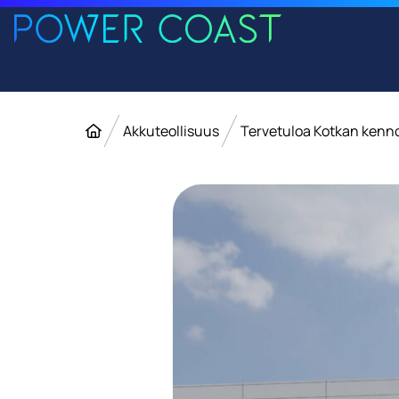
Siirry etusivulle
Siirry sisältöön
Etusivu
Akkuteollisuus
Tervetuloa Kotkan kenn