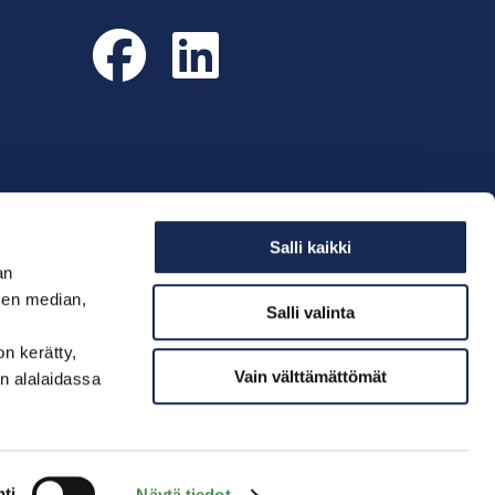
Facebook
LinkedIn
Salli kaikki
an
sen median,
Salli valinta
on kerätty,
Vain välttämättömät
n alalaidassa
ti
Näytä tiedot