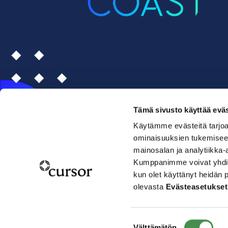
Tämä sivusto käyttää eväs
Käytämme evästeitä tarjoa
ominaisuuksien tukemisee
mainosalan ja analytiikka-
Kumppanimme voivat yhdistää 
kun olet käyttänyt heidän 
olevasta
Evästeasetukset
Suostumuksen
Tietosuojaseloste
Evästeasetukset
Välttämätön