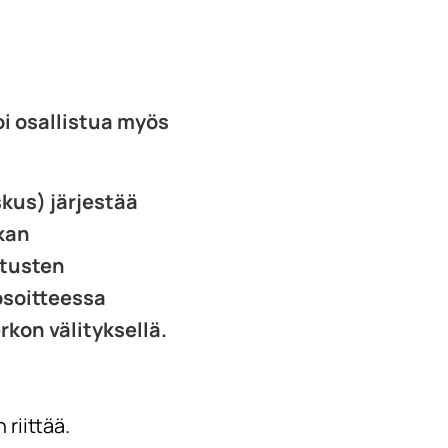
voi osallistua myös
kus) järjestää
kan
utusten
osoitteessa
rkon välityksellä.
riittää.