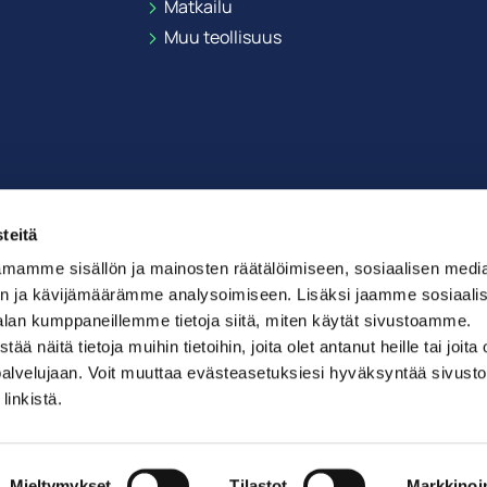
Matkailu
Muu teollisuus
teitä
mamme sisällön ja mainosten räätälöimiseen, sosiaalisen medi
n ja kävijämäärämme analysoimiseen. Lisäksi jaamme sosiaali
alan kumppaneillemme tietoja siitä, miten käytät sivustoamme.
näitä tietoja muihin tietoihin, joita olet antanut heille tai joita 
palvelujaan. Voit muuttaa evästeasetuksiesi hyväksyntää sivusto
linkistä.
Saavutettavuusseloste
Mieltymykset
Tilastot
Markkinoin