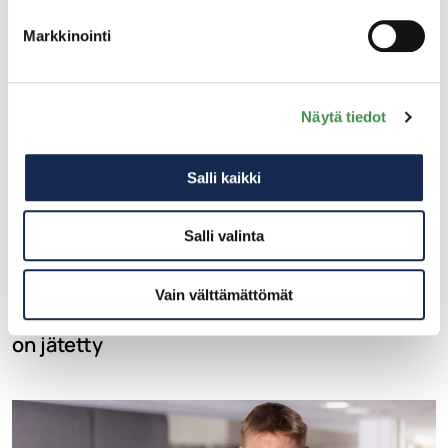
Markkinointi
Näytä tiedot
Salli kaikki
Salli valinta
16.5.2024
Vain välttämättömät
Kotkan CAM-tehtaan ympäristölupahakemus
on jätetty