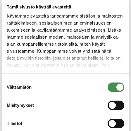
Easpring Finland sai ympäristöluvan
Tämä sivusto käyttää evästeitä
Keltakallion akkumateriaalitehtaalle
Käytämme evästeitä tarjoamamme sisällön ja mainosten
räätälöimiseen, sosiaalisen median ominaisuuksien
tukemiseen ja kävijämäärämme analysoimiseen. Lisäksi
jaamme sosiaalisen median, mainosalan ja analytiikka-
alan kumppaneillemme tietoja siitä, miten käytät
sivustoamme. Kumppanimme voivat yhdistää näitä
tietoja muihin tietoihin, joita olet antanut heille tai joita on
kerätty, kun olet käyttänyt heidän palvelujaan. Voit
muuttaa evästeasetuksiesi hyväksyntää sivuston
alalaidassa olevasta
Evästeasetukset
linkistä.
Suostumuksen
Välttämätön
valinta
23.9.2024
Mieltymykset
Power Coast vahvistuu – Sunilaan
biografiittia valmistava esituotantolaitos
Tilastot