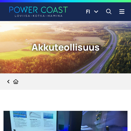
Siirry etusivulle
Siirry sisältöön
FI
Avaa ha
Akkuteollisuus
Etusivu