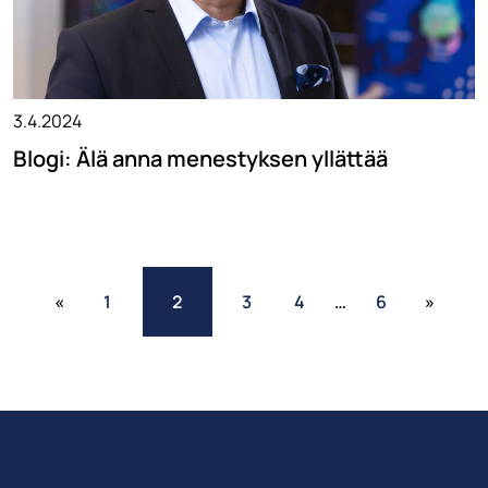
3.4.2024
Blogi: Älä anna menestyksen yllättää
«
1
2
3
4
…
6
»