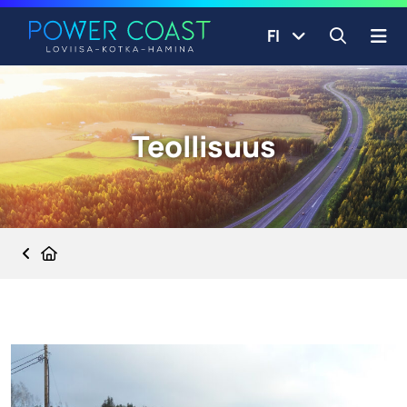
Siirry etusivulle
Siirry sisältöön
FI
Avaa ha
Teollisuus
Etusivu