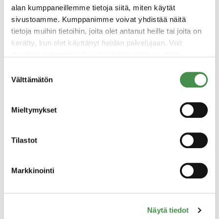
alan kumppaneillemme tietoja siitä, miten käytät
sivustoamme. Kumppanimme voivat yhdistää näitä
tietoja muihin tietoihin, joita olet antanut heille tai joita on
kerätty, kun olet käyttänyt heidän palvelujaan. Voit
muuttaa evästeasetuksiesi hyväksyntää sivuston
alalaidassa olevasta
Evästeasetukset
linkistä.
11.5.2021
Suostumuksen
Välttämätön
valinta
Stockfors
Mieltymykset
Tilastot
Markkinointi
Näytä tiedot