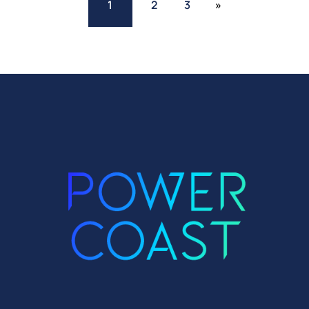
1
2
3
»